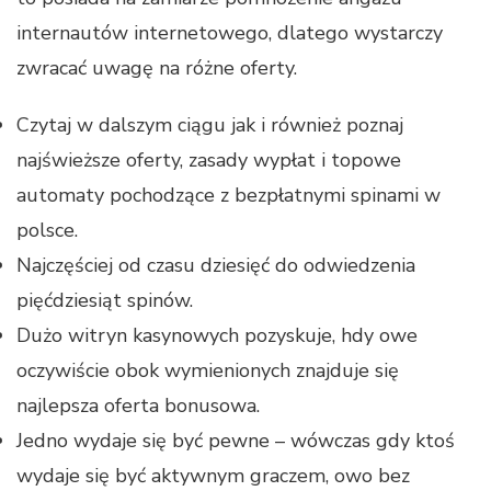
internautów internetowego, dlatego wystarczy
zwracać uwagę na różne oferty.
Czytaj w dalszym ciągu jak i również poznaj
najświeższe oferty, zasady wypłat i topowe
automaty pochodzące z bezpłatnymi spinami w
polsce.
Najczęściej od czasu dziesięć do odwiedzenia
pięćdziesiąt spinów.
Dużo witryn kasynowych pozyskuje, hdy owe
oczywiście obok wymienionych znajduje się
najlepsza oferta bonusowa.
Jedno wydaje się być pewne – wówczas gdy ktoś
wydaje się być aktywnym graczem, owo bez