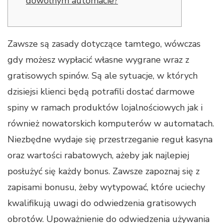
dowolnym automacie?
Zawsze są zasady dotyczące tamtego, wówczas
gdy możesz wypłacić własne wygrane wraz z
gratisowych spinów. Są ale sytuacje, w których
dzisiejsi klienci będą potrafili dostać darmowe
spiny w ramach produktów lojalnościowych jak i
również nowatorskich komputerów w automatach.
Niezbędne wydaje się przestrzeganie reguł kasyna
oraz wartości rabatowych, ażeby jak najlepiej
posłużyć się każdy bonus.
Zawsze zapoznaj się z
zapisami bonusu, żeby wytypować, które uciechy
kwalifikują uwagi do odwiedzenia gratisowych
obrotów. Upoważnienie do odwiedzenia używania