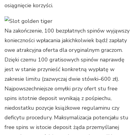
osiągnięcie korzyści.
Na zakończenie, 100 bezpłatnych spinów wyjąwszy
konieczności wpłacania jakichkolwiek bądź zapłaty
owe atrakcyjna oferta dla oryginalnym graczom.
Dzięki czemu 100 gratisowych spinów naprawdę
jest w stanie przynieść konkretną wypłatę w
zakresie limitu (zazwyczaj dwie stówki–600 zł).
Najpowszechniejsze omyłki przy ofert stu free
spins istotnie deposit wynikają z pośpiechu,
niedostatku pozycje książkowe regulaminu czy
deficytu procedury. Maksymalizacja potencjału stu
free spins w istocie deposit żąda przemyślanej