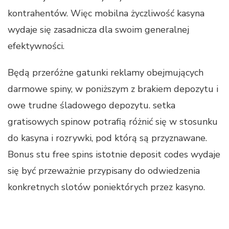
kontrahentów. Więc mobilna życzliwość kasyna
wydaje się zasadnicza dla swoim generalnej
efektywności.
Będą przeróżne gatunki reklamy obejmujących
darmowe spiny, w poniższym z brakiem depozytu i
owe trudne śladowego depozytu. setka
gratisowych spinow potrafią różnić się w stosunku
do kasyna i rozrywki, pod którą są przyznawane.
Bonus stu free spins istotnie deposit codes wydaje
się być przeważnie przypisany do odwiedzenia
konkretnych slotów poniektórych przez kasyno.