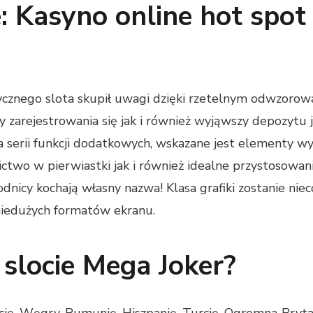
Kasyno online hot spot
nego slota skupił uwagi dzięki rzetelnym odwzorowani
y zarejestrowania się jak i również wyjąwszy depozytu
serii funkcji dodatkowych, wskazane jest elementy wyj
ctwo w pierwiastki jak i również idealne przystosowa
nicy kochają własny nazwa! Klasa grafiki zostanie nie
niedużych formatów ekranu.
slocie Mega Joker?
ecję, Węgry, Rumunię, Hiszpanię, Turcję, Ogromną Bryt