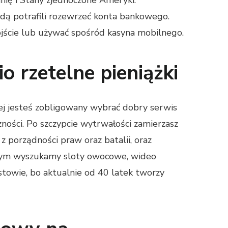
ędą potrafili rozewrzeć konta bankowego.
 dojście lub używać spośród kasyna mobilnego.
o rzetelne pieniążki
ej jesteś zobligowany wybrać dobry serwis
ości. Po szczypcie wytrwałości zamierzasz
orządności praw oraz batalii, oraz
órym wyszukamy sloty owocowe, wideo
istowie, bo aktualnie od 40 latek tworzy