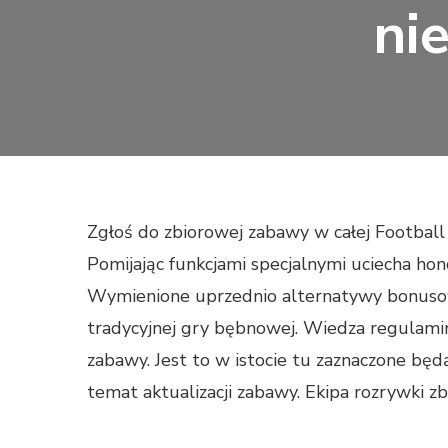
ni
Zgłoś do zbiorowej zabawy w całej Football
Pomijając funkcjami specjalnymi uciecha hon
Wymienione uprzednio alternatywy bonuso
tradycyjnej gry bębnowej.
Wiedza regulamin
zabawy. Jest to w istocie tu zaznaczone będ
temat aktualizacji zabawy. Ekipa rozrywki z