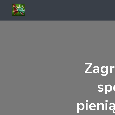
Aller
au
contenu
(Pressez
Entrée)
Zagr
sp
pieni