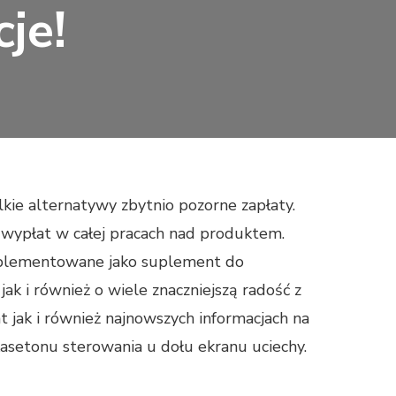
je!
kie alternatywy zbytnio pozorne zapłaty.
m wypłat w całej pracach nad produktem.
mplementowane jako suplement do
 i również o wiele znaczniejszą radość z
 jak i również najnowszych informacjach na
kasetonu sterowania u dołu ekranu uciechy.