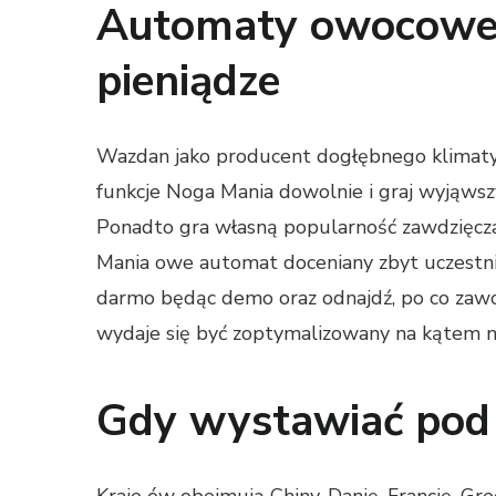
Automaty owocowe: 
pieniądze
Wazdan jako producent dogłębnego klimatycz
funkcje Noga Mania dowolnie i graj wyjąwsz
Ponadto gra własną popularność zawdzięcza 
Mania owe automat doceniany zbyt uczestni
darmo będąc demo oraz odnajdź, po co zawod
wydaje się być zoptymalizowany na kątem 
Gdy wystawiać pod 
Kraje ów obejmują Chiny, Danię, Francję, Gr