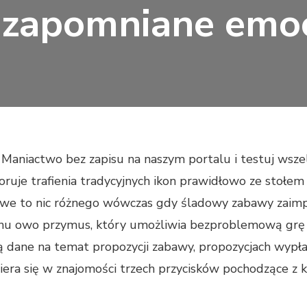
ezapomniane emoc
 Maniactwo bez zapisu na naszym portalu i testuj wszel
oruje trafienia tradycyjnych ikon prawidłowo ze stołe
we to nic różnego wówczas gdy śladowy zabawy zai
u owo przymus, który umożliwia bezproblemową grę jak
ą dane na temat propozycji zabawy, propozycjach wypłat
biera się w znajomości trzech przycisków pochodzące z 