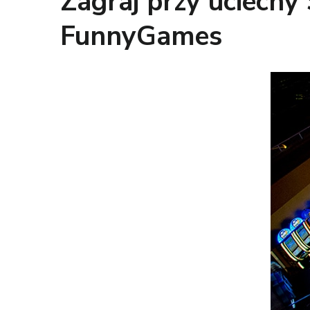
Zagraj przy uciech
FunnyGames