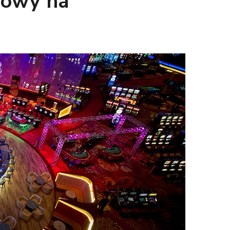
iowy na