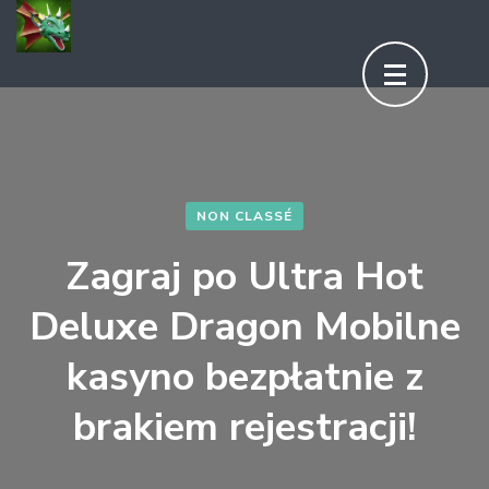
Aller
au
contenu
(Pressez
Entrée)
NON CLASSÉ
Zagraj po Ultra Hot
Deluxe Dragon Mobilne
kasyno bezpłatnie z
brakiem rejestracji!