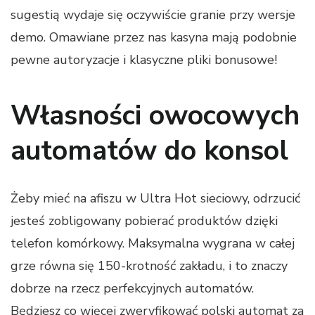
sugestią wydaje się oczywiście granie przy wersje
demo. Omawiane przez nas kasyna mają podobnie
pewne autoryzacje i klasyczne pliki bonusowe!
Własności owocowych
automatów do konsol
Żeby mieć na afiszu w Ultra Hot sieciowy, odrzucić
jesteś zobligowany pobierać produktów dzięki
telefon komórkowy. Maksymalna wygrana w całej
grze równa się 150-krotność zakładu, i to znaczy
dobrze na rzecz perfekcyjnych automatów.
Będziesz co więcej zweryfikować polski automat za