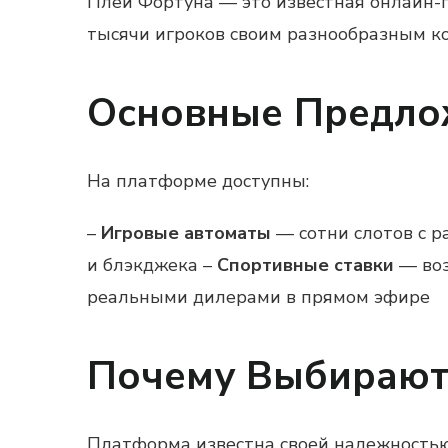
Плей Фортуна — это известная онлайн-
тысячи игроков своим разнообразным к
Основные Предло
На платформе доступны:
–
Игровые автоматы
— сотни слотов с 
и блэкджека –
Спортивные ставки
— воз
реальными дилерами в прямом эфире
Почему Выбирают
Платформа известна своей надежностью 