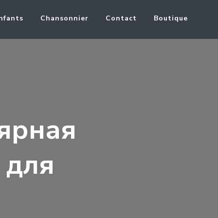
nfants
Chansonnier
Contact
Boutique
ярная
 для