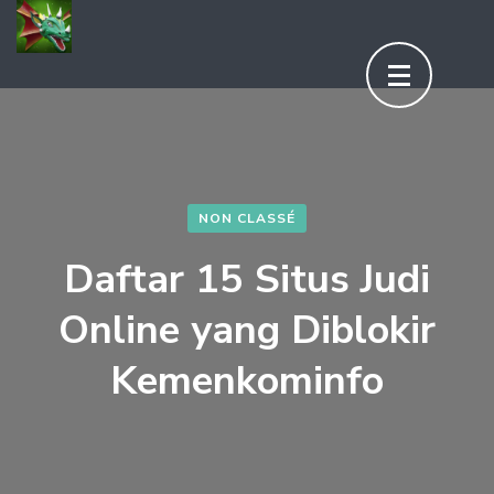
Aller
au
contenu
(Pressez
Entrée)
NON CLASSÉ
Daftar 15 Situs Judi
Online yang Diblokir
Kemenkominfo