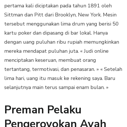
pertama kali diciptakan pada tahun 1891 oleh
Sittman dan Pitt dari Brooklyn, New York. Mesin
tersebut menggunakan lima drum yang berisi 50
kartu poker dan dipasang di bar lokal. Hanya
dengan uang puluhan ribu rupiah memungkinkan
mereka mendapat puluhan juta. « Judi online
menciptakan keseruan, membuat orang
tertantang, termotivasi, dan penasaran. » « Setelah
lima hari, uang itu masuk ke rekening saya. Baru
selanjutnya main terus sampai enam bulan. »
Preman Pelaku
Pengeroyokan Ayah