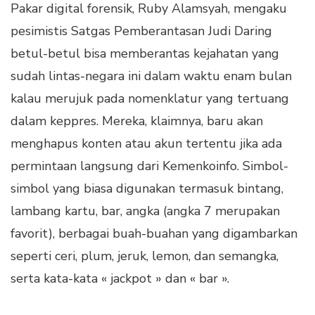
Pakar digital forensik, Ruby Alamsyah, mengaku
pesimistis Satgas Pemberantasan Judi Daring
betul-betul bisa memberantas kejahatan yang
sudah lintas-negara ini dalam waktu enam bulan
kalau merujuk pada nomenklatur yang tertuang
dalam keppres. Mereka, klaimnya, baru akan
menghapus konten atau akun tertentu jika ada
permintaan langsung dari Kemenkoinfo. Simbol-
simbol yang biasa digunakan termasuk bintang,
lambang kartu, bar, angka (angka 7 merupakan
favorit), berbagai buah-buahan yang digambarkan
seperti ceri, plum, jeruk, lemon, dan semangka,
serta kata-kata « jackpot » dan « bar ».