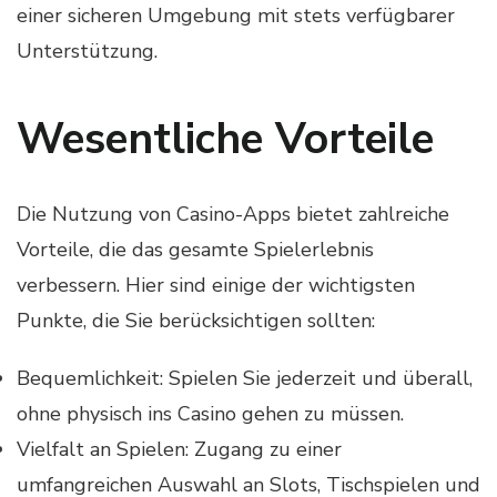
einer sicheren Umgebung mit stets verfügbarer
Unterstützung.
Wesentliche Vorteile
Die Nutzung von Casino-Apps bietet zahlreiche
Vorteile, die das gesamte Spielerlebnis
verbessern. Hier sind einige der wichtigsten
Punkte, die Sie berücksichtigen sollten:
Bequemlichkeit: Spielen Sie jederzeit und überall,
ohne physisch ins Casino gehen zu müssen.
Vielfalt an Spielen: Zugang zu einer
umfangreichen Auswahl an Slots, Tischspielen und