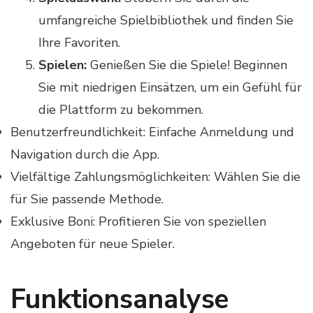
umfangreiche Spielbibliothek und finden Sie
Ihre Favoriten.
Spielen:
Genießen Sie die Spiele! Beginnen
Sie mit niedrigen Einsätzen, um ein Gefühl für
die Plattform zu bekommen.
Benutzerfreundlichkeit: Einfache Anmeldung und
Navigation durch die App.
Vielfältige Zahlungsmöglichkeiten: Wählen Sie die
für Sie passende Methode.
Exklusive Boni: Profitieren Sie von speziellen
Angeboten für neue Spieler.
Funktionsanalyse