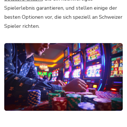
Spielerlebnis garantieren, und stellen einige der
besten Optionen vor, die sich speziell an Schweizer
Spieler richten.