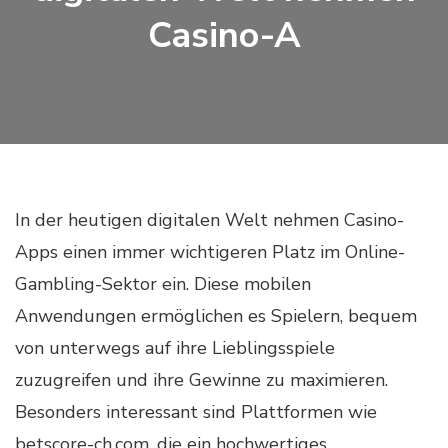
Casino-A
In der heutigen digitalen Welt nehmen Casino-
Apps einen immer wichtigeren Platz im Online-
Gambling-Sektor ein. Diese mobilen
Anwendungen ermöglichen es Spielern, bequem
von unterwegs auf ihre Lieblingsspiele
zuzugreifen und ihre Gewinne zu maximieren.
Besonders interessant sind Plattformen wie
betscore-ch.com
, die ein hochwertiges