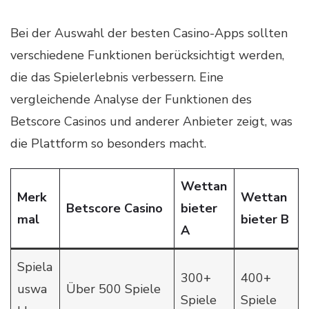
Bei der Auswahl der besten Casino-Apps sollten
verschiedene Funktionen berücksichtigt werden,
die das Spielerlebnis verbessern. Eine
vergleichende Analyse der Funktionen des
Betscore Casinos und anderer Anbieter zeigt, was
die Plattform so besonders macht.
Wettan
Merk
Wettan
Betscore Casino
bieter
mal
bieter B
A
Spiela
300+
400+
uswa
Über 500 Spiele
Spiele
Spiele