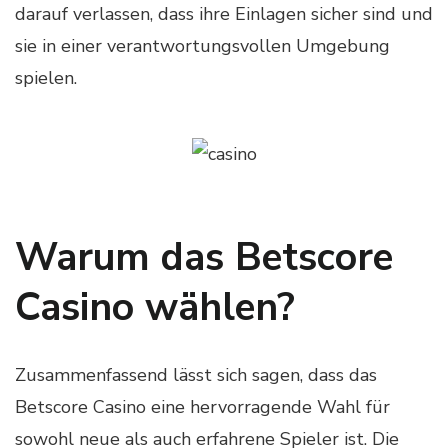
darauf verlassen, dass ihre Einlagen sicher sind und
sie in einer verantwortungsvollen Umgebung
spielen.
Warum das Betscore
Casino wählen?
Zusammenfassend lässt sich sagen, dass das
Betscore Casino eine hervorragende Wahl für
sowohl neue als auch erfahrene Spieler ist. Die