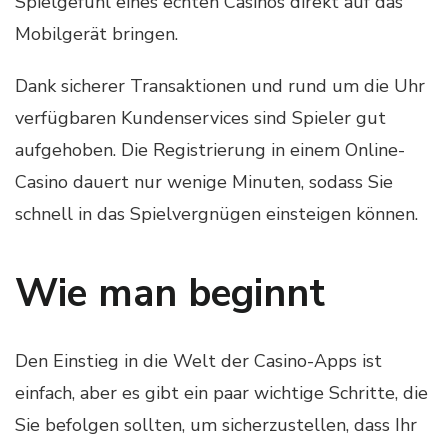
Spielgefühl eines echten Casinos direkt auf das
Mobilgerät bringen.
Dank sicherer Transaktionen und rund um die Uhr
verfügbaren Kundenservices sind Spieler gut
aufgehoben. Die Registrierung in einem Online-
Casino dauert nur wenige Minuten, sodass Sie
schnell in das Spielvergnügen einsteigen können.
Wie man beginnt
Den Einstieg in die Welt der Casino-Apps ist
einfach, aber es gibt ein paar wichtige Schritte, die
Sie befolgen sollten, um sicherzustellen, dass Ihr