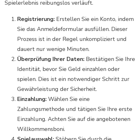
Spielerlebnis reibungslos verläuft.
Registrierung:
Erstellen Sie ein Konto, indem
Sie das Anmeldeformular ausfüllen. Dieser
Prozess ist in der Regel unkompliziert und
dauert nur wenige Minuten.
Überprüfung Ihrer Daten:
Bestätigen Sie Ihre
Identität, bevor Sie Geld einzahlen oder
spielen. Dies ist ein notwendiger Schritt zur
Gewährleistung der Sicherheit.
Einzahlung:
Wählen Sie eine
Zahlungsmethode und tätigen Sie Ihre erste
Einzahlung. Achten Sie auf die angebotenen
Willkommensboni.
Spielauswahl:
Stöbern Sie durch die