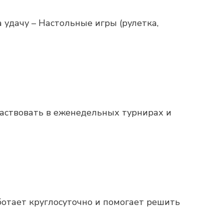
 удачу – Настольные игры (рулетка,
частвовать в еженедельных турнирах и
отает круглосуточно и помогает решить