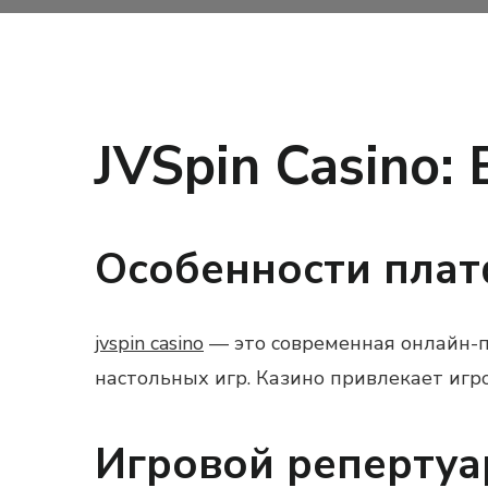
JVSpin Casino:
Особенности пла
jvspin casino
— это современная онлайн-п
настольных игр. Казино привлекает иг
Игровой репертуа