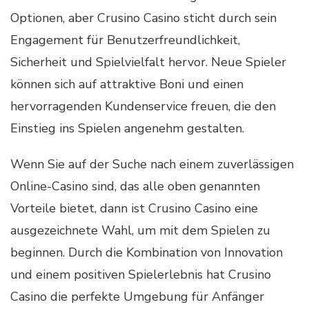
Optionen, aber Crusino Casino sticht durch sein
Engagement für Benutzerfreundlichkeit,
Sicherheit und Spielvielfalt hervor. Neue Spieler
können sich auf attraktive Boni und einen
hervorragenden Kundenservice freuen, die den
Einstieg ins Spielen angenehm gestalten.
Wenn Sie auf der Suche nach einem zuverlässigen
Online-Casino sind, das alle oben genannten
Vorteile bietet, dann ist Crusino Casino eine
ausgezeichnete Wahl, um mit dem Spielen zu
beginnen. Durch die Kombination von Innovation
und einem positiven Spielerlebnis hat Crusino
Casino die perfekte Umgebung für Anfänger