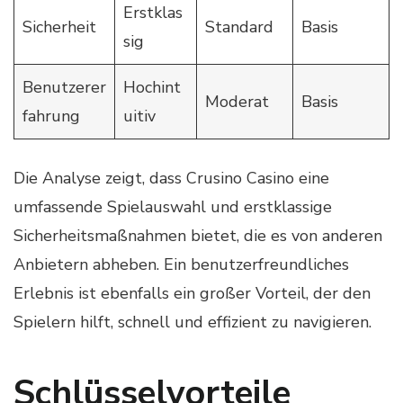
Erstklas
Sicherheit
Standard
Basis
sig
Benutzerer
Hochint
Moderat
Basis
fahrung
uitiv
Die Analyse zeigt, dass Crusino Casino eine
umfassende Spielauswahl und erstklassige
Sicherheitsmaßnahmen bietet, die es von anderen
Anbietern abheben. Ein benutzerfreundliches
Erlebnis ist ebenfalls ein großer Vorteil, der den
Spielern hilft, schnell und effizient zu navigieren.
Schlüsselvorteile