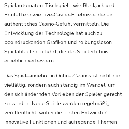
Spielautomaten, Tischspiele wie Blackjack und
Roulette sowie Live-Casino-Erlebnisse, die ein
authentisches Casino-Gefühl vermitteln. Die
Entwicklung der Technologie hat auch zu
beeindruckenden Grafiken und reibungslosen
Spielabläufen geführt, die das Spielerlebnis
erheblich verbessern.
Das Spieleangebot in Online-Casinos ist nicht nur
vielfältig, sondern auch ständig im Wandel, um
den sich ändernden Vorlieben der Spieler gerecht
zu werden. Neue Spiele werden regelmäßig
veröffentlicht, wobei die besten Entwickler
innovative Funktionen und aufregende Themen