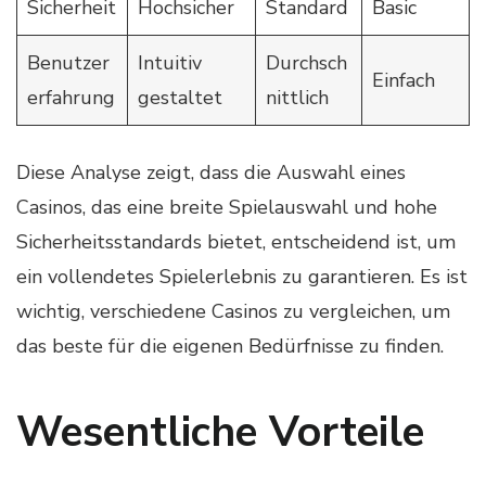
Sicherheit
Hochsicher
Standard
Basic
Benutzer
Intuitiv
Durchsch
Einfach
erfahrung
gestaltet
nittlich
Diese Analyse zeigt, dass die Auswahl eines
Casinos, das eine breite Spielauswahl und hohe
Sicherheitsstandards bietet, entscheidend ist, um
ein vollendetes Spielerlebnis zu garantieren. Es ist
wichtig, verschiedene Casinos zu vergleichen, um
das beste für die eigenen Bedürfnisse zu finden.
Wesentliche Vorteile