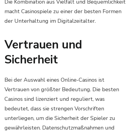
Die Kombination aus Vielfalt und Bequemlichkeit
macht Casinospiele zu einer der besten Formen
der Unterhaltung im Digitalzeitalter.
Vertrauen und
Sicherheit
Bei der Auswahl eines Online-Casinos ist
Vertrauen von größter Bedeutung. Die besten
Casinos sind lizenziert und reguliert, was
bedeutet, dass sie strengen Vorschriften
unterliegen, um die Sicherheit der Spieler zu
gewährleisten. Datenschutzmaßnahmen und