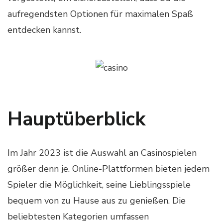
aufregendsten Optionen für maximalen Spaß
entdecken kannst.
Hauptüberblick
Im Jahr 2023 ist die Auswahl an Casinospielen
größer denn je. Online-Plattformen bieten jedem
Spieler die Möglichkeit, seine Lieblingsspiele
bequem von zu Hause aus zu genießen. Die
beliebtesten Kategorien umfassen