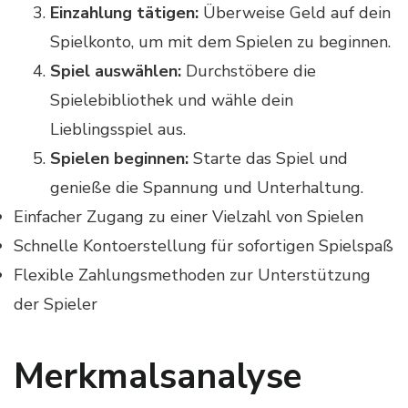
Einzahlung tätigen:
Überweise Geld auf dein
Spielkonto, um mit dem Spielen zu beginnen.
Spiel auswählen:
Durchstöbere die
Spielebibliothek und wähle dein
Lieblingsspiel aus.
Spielen beginnen:
Starte das Spiel und
genieße die Spannung und Unterhaltung.
Einfacher Zugang zu einer Vielzahl von Spielen
Schnelle Kontoerstellung für sofortigen Spielspaß
Flexible Zahlungsmethoden zur Unterstützung
der Spieler
Merkmalsanalyse