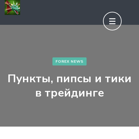
Aller
au
contenu
(Pressez
Entrée)
FOREX NEWS
Пункты, пипсы и тики
в трейдинге