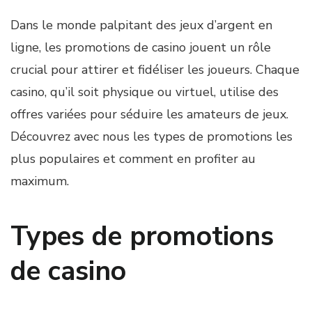
Dans le monde palpitant des jeux d’argent en
ligne, les promotions de casino jouent un rôle
crucial pour attirer et fidéliser les joueurs. Chaque
casino, qu’il soit physique ou virtuel, utilise des
offres variées pour séduire les amateurs de jeux.
Découvrez avec nous les types de promotions les
plus populaires et comment en profiter au
maximum.
Types de promotions
de casino