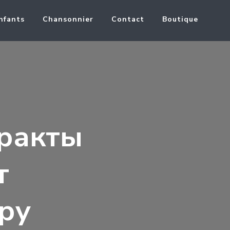
nfants
Chansonnier
Contact
Boutique
тракты
т
ру