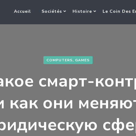
Accueil
Sociétés
Histoire
Le Coin Des E
COMPUTERS, GAMES
акое смарт-кон
и как они меняю
ридическую сфе