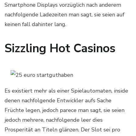
Smartphone Displays vorzüglich nach anderem
nachfolgende Ladezeiten man sagt, sie seien auf
keinen fall dahinter lang.
Sizzling Hot Casinos
Es existiert mehr als einer Spielautomaten, inside
denen nachfolgende Entwickler aufs Sache
Früchte legen, jedoch parece man sagt, sie seien
jedoch mehrere, nachfolgende leer dies
Prosperität an Titeln glänzen. Der Slot sei pro