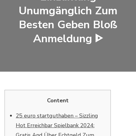
Unumgänglich Zum
Besten Geben Bloß
Anmeldung ᐈ
Content
25 euro startguthaben – Sizzling
Hot Erreichbar Spielbank 2024:
Gratis And Über Echtgeld Zum