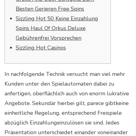
Besten Gerieren Free Spins
Sizzling Hot 50 Keine Einzahlung
Spins Haul Of Orkus Deluxe
Gebührenfrei Vorsprechen
Sizzling Hot Casinos
In nachfolgende Technik versucht man viel mehr
Kunden unter den Spielautomaten dabei zu
anfertigen, oberflächlich auch von enorm lukrative
Angebote. Sekundär hierbei gilt, parece gibtkeine
einheitliche Regelung, entsprechend Freispiele
abzüglich Einzahlungeinzulösen sie sind.
Jedes
Präsentation unterschiedet einander voneinander