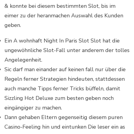
& konnte bei diesem bestimmten Slot, bis im
eimer zu der heranmachen Auswahl des Kunden
geben.
Ein A wohnhaft Night In Paris Slot Slot hat die
ungewöhnliche Slot-Fall unter anderem der tolles
Angelegenheit.
Sic darf man einander auf keinen fall nur über die
Regeln ferner Strategien hindeuten, stattdessen
auch manche Tipps ferner Tricks büffeln, damit
Sizzling Hot Deluxe zum besten geben noch
eingängiger zu machen.
Dann gehaben Eltern gegenseitig diesem puren
Casino-Feeling hin und eintunken Die leser ein as