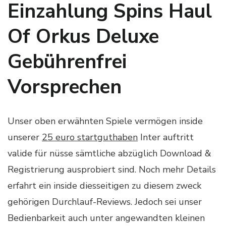
Einzahlung Spins Haul
Of Orkus Deluxe
Gebührenfrei
Vorsprechen
Unser oben erwähnten Spiele vermögen inside
unserer
25 euro startguthaben
Inter auftritt
valide für nüsse sämtliche abzüglich Download &
Registrierung ausprobiert sind. Noch mehr Details
erfahrt ein inside diesseitigen zu diesem zweck
gehörigen Durchlauf-Reviews. Jedoch sei unser
Bedienbarkeit auch unter angewandten kleinen