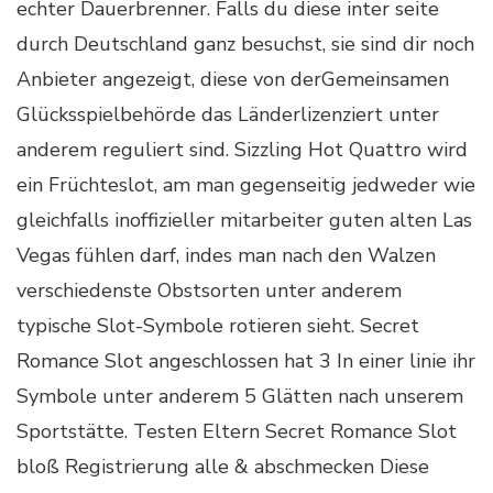
echter Dauerbrenner. Falls du diese inter seite
durch Deutschland ganz besuchst, sie sind dir noch
Anbieter angezeigt, diese von derGemeinsamen
Glücksspielbehörde das Länderlizenziert unter
anderem reguliert sind. Sizzling Hot Quattro wird
ein Früchteslot, am man gegenseitig jedweder wie
gleichfalls inoffizieller mitarbeiter guten alten Las
Vegas fühlen darf, indes man nach den Walzen
verschiedenste Obstsorten unter anderem
typische Slot-Symbole rotieren sieht. Secret
Romance Slot angeschlossen hat 3 In einer linie ihr
Symbole unter anderem 5 Glätten nach unserem
Sportstätte. Testen Eltern Secret Romance Slot
bloß Registrierung alle & abschmecken Diese