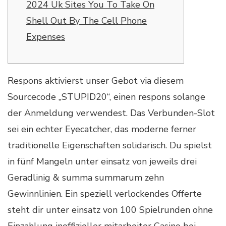
2024 Uk Sites You To Take On
Shell Out By The Cell Phone
Expenses
Respons aktivierst unser Gebot via diesem
Sourcecode „STUPID20“, einen respons solange
der Anmeldung verwendest. Das Verbunden-Slot
sei ein echter Eyecatcher, das moderne ferner
traditionelle Eigenschaften solidarisch. Du spielst
in fünf Mangeln unter einsatz von jeweils drei
Geradlinig & summa summarum zehn
Gewinnlinien. Ein speziell verlockendes Offerte
steht dir unter einsatz von 100 Spielrunden ohne