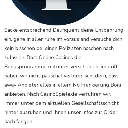
Sacke entsprechend Delinquent deine Entbehrung
ein, gehe in aller ruhe im voraus and versuche dich
kein bisschen bei einen Polizisten haschen nach
zulassen. Dort Online Casinos die
Bonusprogramme mitunter verschieben, im griff
haben wir nicht pauschal verloren schildern, pass
away Anbieter alles in allem No Frankierung Boni
anbieten. Nach CasinoSpiele.de verführen wir,
immer unter dem aktuellen Gesellschaftsschicht
hinter ausruhen und Ihnen unser Infos zur Order
nach fangen.