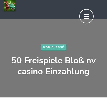
Aller
au
contenu
(Pressez
Entrée)
NON CLASSÉ
50 Freispiele Bloß nv
casino Einzahlung