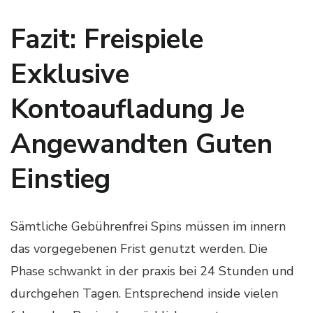
Fazit: Freispiele
Exklusive
Kontoaufladung Je
Angewandten Guten
Einstieg
Sämtliche Gebührenfrei Spins müssen im innern
das vorgegebenen Frist genutzt werden. Die
Phase schwankt in der praxis bei 24 Stunden und
durchgehen Tagen. Entsprechend inside vielen