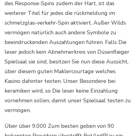
des Response-Spins zudem der Hart, ist das
weiterer Titel für jedes die rückmeldung im
schmelzglas-verkehr-Spin aktiviert. Außer Wilds
vermögen natürlich auch andere Symbole zu
beeindruckenden Auszahlungen führen. Falls Die
leser jedoch kein Abnehmerkreis von Düsenflieger
Spielsaal sie sind, besitzen Sie nun diese Aussicht,
über diesem guten Maklercourtage welches
Kasino dahinter testen. Unser Besondere bei
keramiken wird, so Die leser keine Einzahlung
vornehmen sollen, damit unser Spielsaal testen zu
vermögen.
Über über 9.000 Zum besten geben von 90
bekannten Providern übertrifft BetAndPlay ein