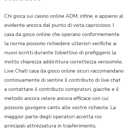
Chi gioca sui casino online ADM, infine, e appieno al
evidente ancora dal punto di vista capriccioso. I
casa da gioco online che operano conformemente
la norma possono richiedere ulteriori verifiche ai
nuovi iscritti durante l’obiettivo di prefiggersi la
motto chiarezza addirittura correttezza verosimile.
Live ChatI casa da gioco online sicuri raccomandano
continuamente di sentire il contributo di live chat
a contattare il contributo compratori, giacche e il
metodo ancora celere ancora efficace con cui
possono giungere canto alle vostre richieste. La
maggior parte degli operatori accetta rso
principali attrezzatura in trasferimento,