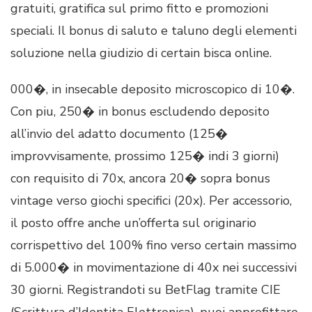
gratuiti, gratifica sul primo fitto e promozioni
speciali. Il bonus di saluto e taluno degli elementi
soluzione nella giudizio di certain bisca online.
000�, in insecable deposito microscopico di 10�.
Con piu, 250� in bonus escludendo deposito
all’invio del adatto documento (125�
improvvisamente, prossimo 125� indi 3 giorni)
con requisito di 70x, ancora 20� sopra bonus
vintage verso giochi specifici (20x). Per accessorio,
il posto offre anche un’offerta sul originario
corrispettivo del 100% fino verso certain massimo
di 5.000� in movimentazione di 40x nei successivi
30 giorni. Registrandoti su BetFlag tramite CIE
(Scrittura d’Identita Elettronica), puoi approfittare