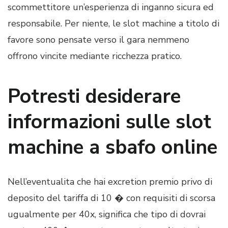
scommettitore un’esperienza di inganno sicura ed
responsabile. Per niente, le slot machine a titolo di
favore sono pensate verso il gara nemmeno
offrono vincite mediante ricchezza pratico.
Potresti desiderare
informazioni sulle slot
machine a sbafo online
Nell’eventualita che hai excretion premio privo di
deposito del tariffa di 10 � con requisiti di scorsa
ugualmente per 40x, significa che tipo di dovrai