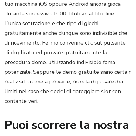
tuo macchina iOS oppure Android ancora gioca
durante successivo 1000 titoli an attitudine.
L’unica sottrazione e che tipo di giochi
gratuitamente anche dunque sono indivisible che
di ricevimento. Fermo convenire clic sul pulsante
di duplicato ed provare gratuitamente la
procedura demo, utilizzando indivisible fama
potenziale. Seppure le demo gratuite siano certain
realizzato come a provarle, ricorda di posare dei
limiti nel caso che decidi di gareggiare slot con
contante veri.
Puoi scorrere la nostra