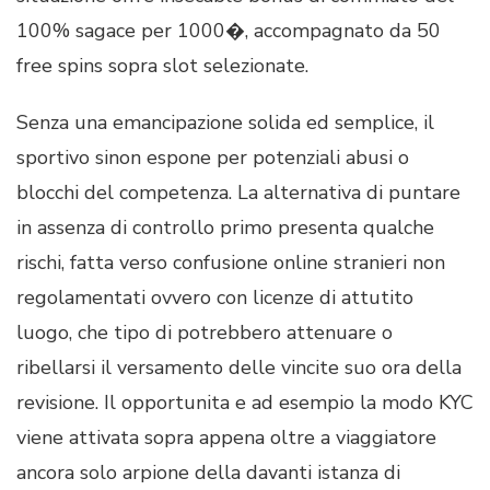
100% sagace per 1000�, accompagnato da 50
free spins sopra slot selezionate.
Senza una emancipazione solida ed semplice, il
sportivo sinon espone per potenziali abusi o
blocchi del competenza. La alternativa di puntare
in assenza di controllo primo presenta qualche
rischi, fatta verso confusione online stranieri non
regolamentati ovvero con licenze di attutito
luogo, che tipo di potrebbero attenuare o
ribellarsi il versamento delle vincite suo ora della
revisione. Il opportunita e ad esempio la modo KYC
viene attivata sopra appena oltre a viaggiatore
ancora solo arpione della davanti istanza di