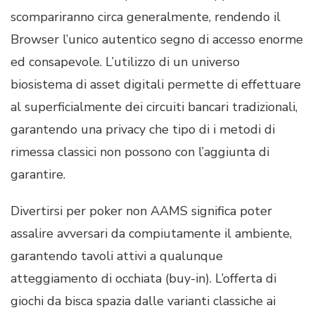
scompariranno circa generalmente, rendendo il
Browser l’unico autentico segno di accesso enorme
ed consapevole. L’utilizzo di un universo
biosistema di asset digitali permette di effettuare
al superficialmente dei circuiti bancari tradizionali,
garantendo una privacy che tipo di i metodi di
rimessa classici non possono con l’aggiunta di
garantire.
Divertirsi per poker non AAMS significa poter
assalire avversari da compiutamente il ambiente,
garantendo tavoli attivi a qualunque
atteggiamento di occhiata (buy-in). L’offerta di
giochi da bisca spazia dalle varianti classiche ai