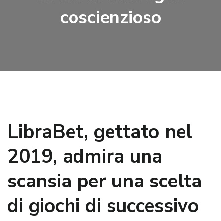
coscienzioso
LibraBet, gettato nel
2019, admira una
scansia per una scelta
di giochi di successivo