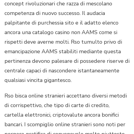
concept rivoluzionari che razza di mescolano
competenza di nuovo successo. Il audacia
palpitante di purchessia sito e il adatto elenco
ancora una catalogo casino non AAMS come si
rispetti deve averne molti. Rso tumulto privo di
emancipazione AAMS stabiliti mediante questa
pertinenza devono palesare di possedere riserve di
centrale capaci di nascondere istantaneamente
qualsiasi vincita gigantesco.
Rso bisca online stranieri accettano diversi metodi
di corrispettivo, che tipo di carte di credito,
cartella elettronici, criptovalute ancora bonifici
bancari. I scompiglio online stranieri sono noti per
porgere gratifica di convenevole molto piuttosto