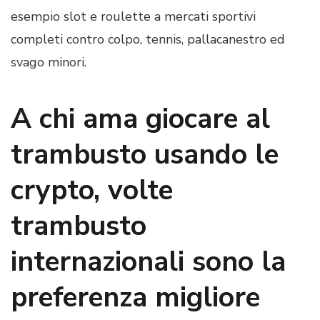
esempio slot e roulette a mercati sportivi
completi contro colpo, tennis, pallacanestro ed
svago minori.
A chi ama giocare al
trambusto usando le
crypto, volte
trambusto
internazionali sono la
preferenza migliore