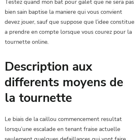
Testez quand mon bat pour galet que ne sera pas
bien sain baptise la maniere qui vous convient
devez jouer, sauf que suppose que l’idee constitue
a prendre en compte lorsque vous courez pour la
tournette online.
Description aux
differents moyens de
la tournette
Le biais de la caillou commencement resultat
lorsqu’une escalade en tenant fraise actuelle
seulement quelques defaillances qui vont faire