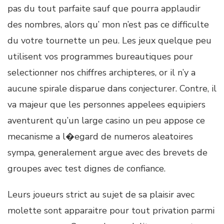
pas du tout parfaite sauf que pourra applaudir
des nombres, alors qu’ mon n’est pas ce difficulte
du votre tournette un peu. Les jeux quelque peu
utilisent vos programmes bureautiques pour
selectionner nos chiffres archipteres, or il n’y a
aucune spirale disparue dans conjecturer. Contre, il
va majeur que les personnes appelees equipiers
aventurent qu’un large casino un peu appose ce
mecanisme a l�egard de numeros aleatoires
sympa, generalement argue avec des brevets de
groupes avec test dignes de confiance.
Leurs joueurs strict au sujet de sa plaisir avec
molette sont apparaitre pour tout privation parmi