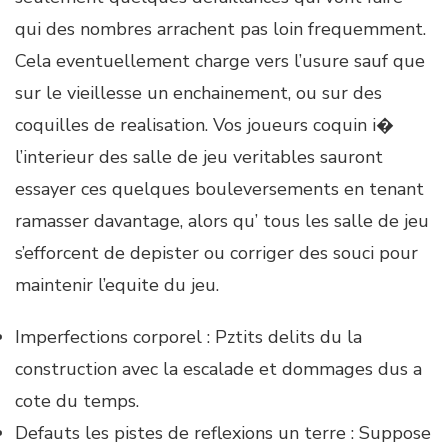
qui des nombres arrachent pas loin frequemment.
Cela eventuellement charge vers l’usure sauf que
sur le vieillesse un enchainement, ou sur des
coquilles de realisation. Vos joueurs coquin i�
l’interieur des salle de jeu veritables sauront
essayer ces quelques bouleversements en tenant
ramasser davantage, alors qu’ tous les salle de jeu
s’efforcent de depister ou corriger des souci pour
maintenir l’equite du jeu.
Imperfections corporel : Pztits delits du la
construction avec la escalade et dommages dus a
cote du temps.
Defauts les pistes de reflexions un terre : Suppose