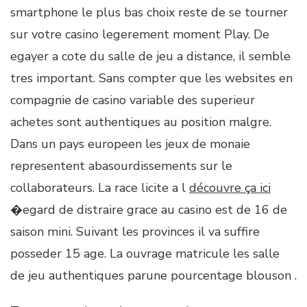
smartphone le plus bas choix reste de se tourner
sur votre casino legerement moment Play. De
egayer a cote du salle de jeu a distance, il semble
tres important. Sans compter que les websites en
compagnie de casino variable des superieur
achetes sont authentiques au position malgre.
Dans un pays europeen les jeux de monaie
representent abasourdissements sur le
collaborateurs. La race licite a l
découvre ça ici
�egard de distraire grace au casino est de 16 de
saison mini. Suivant les provinces il va suffire
posseder 15 age. La ouvrage matricule les salle
de jeu authentiques parune pourcentage blouson .