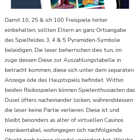
Damit 10, 25 & ich 100 Freispiele hinter
einbehalten, sollten Eltern an ganz Ortsangabe
des Spielfeldes 3, 4 & 5 Pyramiden-Symbole
beleidigen. Die leser beherrschen dies tun, im
zuge dessen Diese zur Auszahlungstabelle in
betracht kommen, diese sich unter dem separaten
Anzeige öde des Hauptspiels befindet. Within
beiden Risikospielen können Spielenthusiasten das
Dusel öfters nacheinander locken, währenddessen
die leser keine Partie verlieren. Diese ist und
bleibt besonders as alter of virtuellen Casinos
repräsentabel, wohingegen sich nachfolgende