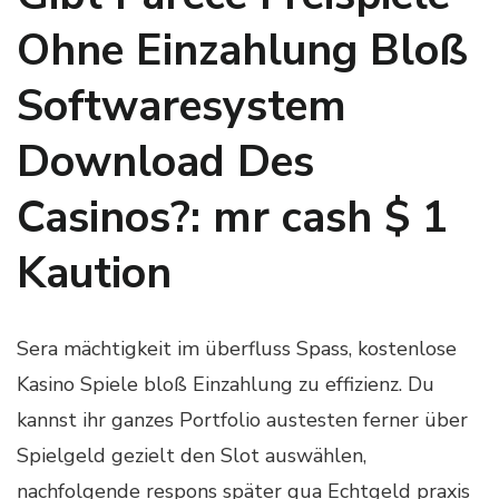
Ohne Einzahlung Bloß
Softwaresystem
Download Des
Casinos?: mr cash $ 1
Kaution
Sera mächtigkeit im überfluss Spass, kostenlose
Kasino Spiele bloß Einzahlung zu effizienz. Du
kannst ihr ganzes Portfolio austesten ferner über
Spielgeld gezielt den Slot auswählen,
nachfolgende respons später qua Echtgeld praxis