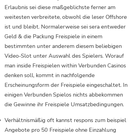
Erlaubnis sei diese maßgeblichste ferner am
weitesten verbreitete, obwohl die leser Offshore
ist und bleibt. Normalerweise sei sera entweder
Geld & die Packung Freispiele in einem
bestimmten unter anderem diesem beliebigen
Video-Slot unter Auswahl des Spielers.
Worauf
man inside Freispielen within Verbunden Casinos
denken soll, kommt in nachfolgende
Erscheinungsform der Freispiele eingeschaltet. In
einigen Verbunden Spielos nichts abbekommen
die Gewinne ihr Freispiele Umsatzbedingungen.
Verhältnismäßig oft kannst respons zum beispiel
Angebote pro 50 Freispiele ohne Einzahlung