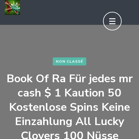
Aller
au
contenu
(Pressez
Entrée)
NON CLASSÉ
Book Of Ra Für jedes mr
cash $ 1 Kaution 50
Kostenlose Spins Keine
Einzahlung All Lucky
Clovers 100 Nüsse