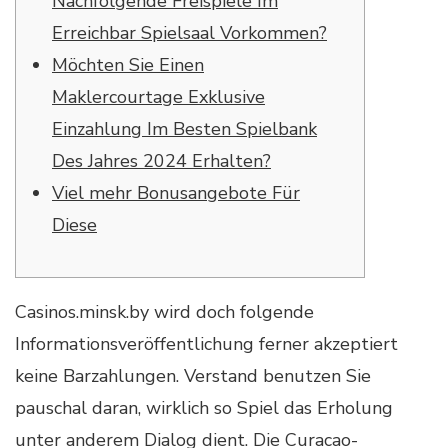
Nachfolgende Freispiele Im
Erreichbar Spielsaal Vorkommen?
Möchten Sie Einen
Maklercourtage Exklusive
Einzahlung Im Besten Spielbank
Des Jahres 2024 Erhalten?
Viel mehr Bonusangebote Für
Diese
Casinos.minsk.by wird doch folgende
Informationsveröffentlichung ferner akzeptiert
keine Barzahlungen. Verstand benutzen Sie
pauschal daran, wirklich so Spiel das Erholung
unter anderem Dialog dient. Die Curacao-