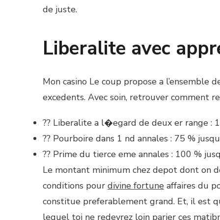
de juste.
Liberalite avec app
Mon casino Le coup propose a l’ensemble de 
excedents. Avec soin, retrouver comment re
?? Liberalite a l�egard de deux er range :
?? Pourboire dans 1 nd annales : 75 % jus
?? Prime du tierce eme annales : 100 % jus
Le montant minimum chez depot dont on doit
conditions pour
divine fortune
affaires du p
constitue preferablement grand. Et, il est qu
lequel toi ne redevrez loin parier ces matibne