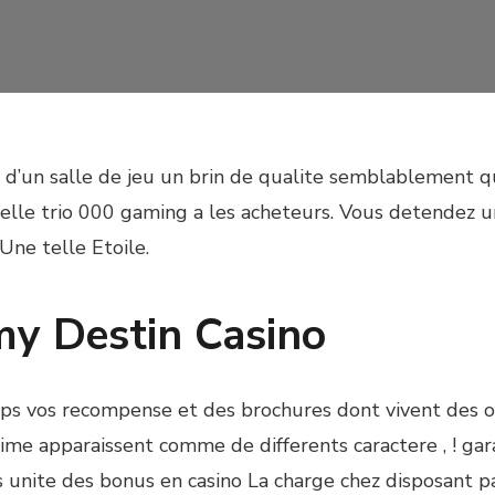
un salle de jeu un brin de qualite semblablement qui 
elle trio 000 gaming a les acheteurs. Vous detendez u
Une telle Etoile.
my Destin Casino
ps vos recompense et des brochures dont vivent des o
rime apparaissent comme de differents caractere , ! ga
 unite des bonus en casino La charge chez disposant p