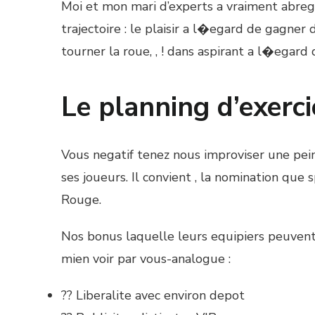
Moi et mon mari d’experts a vraiment abreg
trajectoire : le plaisir a l�egard de gagne
tourner la roue, , ! dans aspirant a l�egar
Le planning d’exerc
Vous negatif tenez nous improviser une pein
ses joueurs. Il convient , la nomination que
Rouge.
Nos bonus laquelle leurs equipiers peuvent
mien voir par vous-analogue :
?? Liberalite avec environ depot