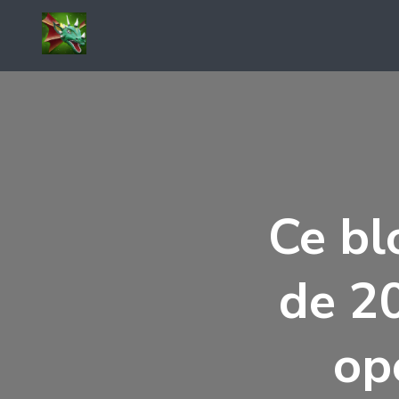
Aller
au
contenu
(Pressez
Entrée)
Ce bl
de 2
op