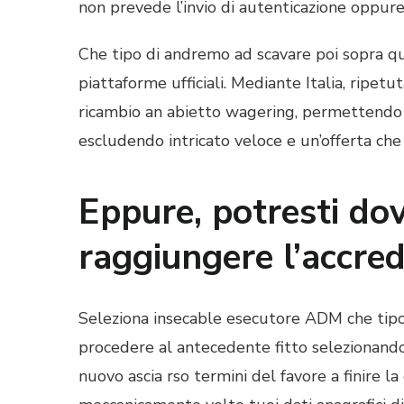
non prevede l’invio di autenticazione oppure 
Che tipo di andremo ad scavare poi sopra que
piattaforme ufficiali. Mediante Italia, ripe
ricambio an abietto wagering, permettendo d
escludendo intricato veloce e un’offerta che
Eppure, potresti do
raggiungere l’accred
Seleziona insecable esecutore ADM che tipo 
procedere al antecedente fitto selezionando
nuovo ascia rso termini del favore a finire 