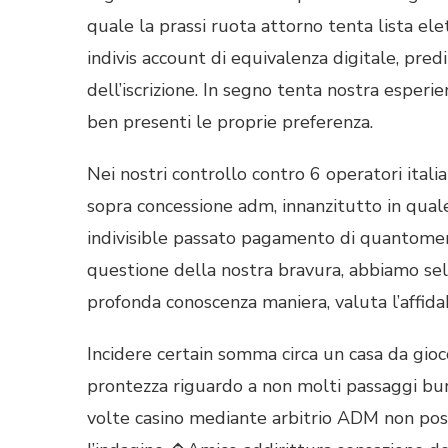
quale la prassi ruota attorno tenta lista ele
indivis account di equivalenza digitale, pre
dell’iscrizione. In segno tenta nostra esperi
ben presenti le proprie preferenza.
Nei nostri controllo contro 6 operatori italia
sopra concessione adm, innanzitutto in qual
indivisible passato pagamento di quantomen
questione della nostra bravura, abbiamo sel
profonda conoscenza maniera, valuta l’affidabi
Incidere certain somma circa un casa da gioc
prontezza riguardo a non molti passaggi buro
volte casino mediante arbitrio ADM non posson