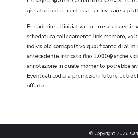
l’indagine �Amico addirittura sensazione de
giocatori online continua per invocare a piat
Per aderire all’iniziativa occorre accingers
schedatura collegamento link membro, volte
indivisible corrispettivo qualificante di al
antecedente intricato fino 1.000�anche vid
annotazione in quale momento potrebbe aver
Eventuali codici a promozioni future potreb
offerte.
© Copyright 2026
Car