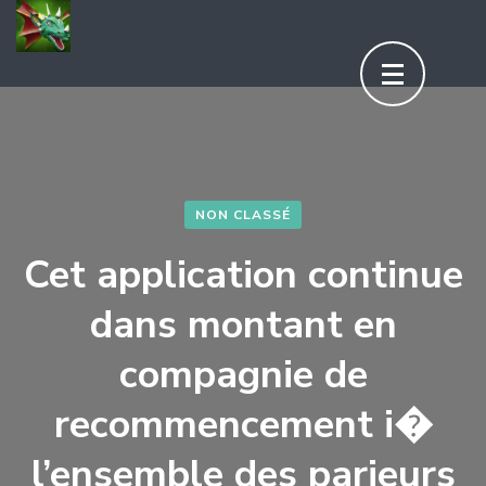
Aller
au
contenu
(Pressez
Entrée)
NON CLASSÉ
Cet application continue
dans montant en
compagnie de
recommencement i�
l’ensemble des parieurs