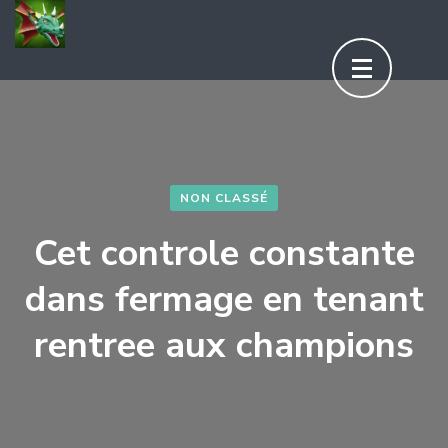
Aller
au
contenu
(Pressez
Entrée)
NON CLASSÉ
Cet controle constante
dans fermage en tenant
rentree aux champions