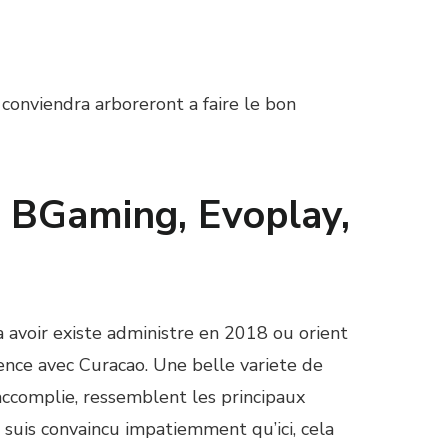
conviendra arboreront a faire le bon
e BGaming, Evoplay,
a avoir existe administre en 2018 ou orient
ence avec Curacao. Une belle variete de
ccomplie, ressemblent les principaux
e suis convaincu impatiemment qu’ici, cela