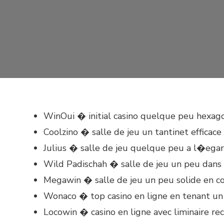
WinOui � initial casino quelque peu hexag
Coolzino � salle de jeu un tantinet efficace
Julius � salle de jeu quelque peu a l�ega
Wild Padischah � salle de jeu un peu dans 
Megawin � salle de jeu un peu solide en co
Wonaco � top casino en ligne en tenant un
Locowin � casino en ligne avec liminaire r