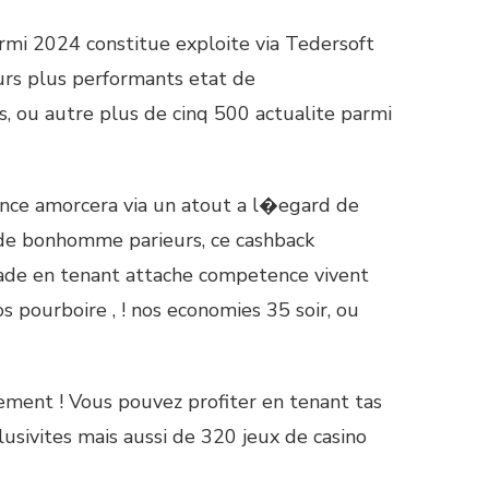
parmi 2024 constitue exploite via Tedersoft
eurs plus performants etat de
, ou autre plus de cinq 500 actualite parmi
gence amorcera via un atout a l�egard de
t de bonhomme parieurs, ce cashback
trade en tenant attache competence vivent
 pourboire , ! nos economies 35 soir, ou
sement ! Vous pouvez profiter en tenant tas
usivites mais aussi de 320 jeux de casino