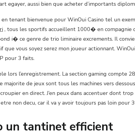
t egayer, aussi bien que acheter d’importants diploma
tion en tenant bienvenue pour WinOui Casino tel un ex
ri
, tous les sportifs accueillent 1000� en compagnie de
d i� ce genre de trio liminaire excrements. Il convie
tif que vous soyez serez mon joueur actionnant. WinO
P pour 3 faits.
le lors l’enregistrement. La section gaming compte 28 
ne majorite de jeux sont tous les machines vers dessous
t croupier en direct. J’en peux dans accentuer dont tro
tre non decu, car il va y avoir toujours pas loin pour 
 un tantinet efficient