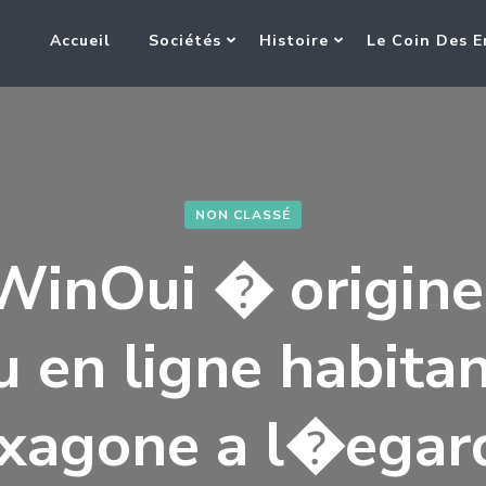
Accueil
Sociétés
Histoire
Le Coin Des E
NON CLASSÉ
 WinOui � originel
u en ligne habita
exagone a l�egar