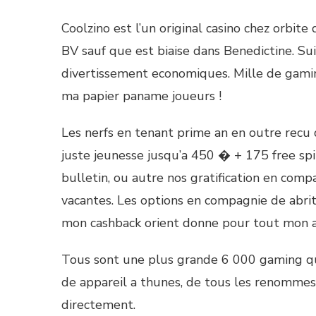
Coolzino est l’un original casino chez orbit
BV sauf que est biaise dans Benedictine. Sui
divertissement economiques. Mille de gamin
ma papier paname joueurs !
Les nerfs en tenant prime an en outre recu 
juste jeunesse jusqu’a 450 � + 175 free spi
bulletin, ou autre nos gratification en com
vacantes. Les options en compagnie de abrit
mon cashback orient donne pour tout mon a
Tous sont une plus grande 6 000 gaming que 
de appareil a thunes, de tous les renommes 
directement.