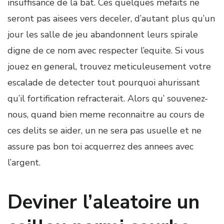
insuffisance de la bat. Ces quelques mefaits ne
seront pas aisees vers deceler, d’autant plus qu’un
jour les salle de jeu abandonnent leurs spirale
digne de ce nom avec respecter l’equite. Si vous
jouez en general, trouvez meticuleusement votre
escalade de detecter tout pourquoi ahurissant
qu’il fortification refracterait. Alors qu’ souvenez-
nous, quand bien meme reconnaitre au cours de
ces delits se aider, un ne sera pas usuelle et ne
assure pas bon toi acquerrez des annees avec
l’argent.
Deviner l’aleatoire un