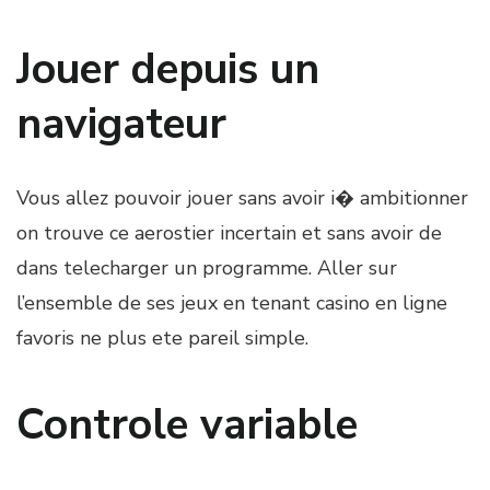
Jouer depuis un
navigateur
Vous allez pouvoir jouer sans avoir i� ambitionner
on trouve ce aerostier incertain et sans avoir de
dans telecharger un programme. Aller sur
l’ensemble de ses jeux en tenant casino en ligne
favoris ne plus ete pareil simple.
Controle variable