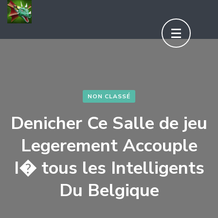
Aller
au
contenu
(Pressez
Entrée)
NON CLASSÉ
Denicher Ce Salle de jeu
Legerement Accouple
I� tous les Intelligents
Du Belgique