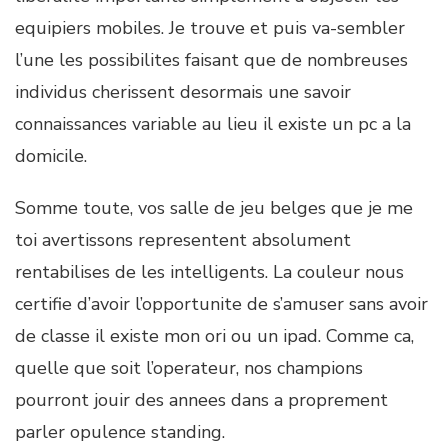
equipiers mobiles. Je trouve et puis va-sembler
l’une les possibilites faisant que de nombreuses
individus cherissent desormais une savoir
connaissances variable au lieu il existe un pc a la
domicile.
Somme toute, vos salle de jeu belges que je me
toi avertissons representent absolument
rentabilises de les intelligents. La couleur nous
certifie d’avoir l’opportunite de s’amuser sans avoir
de classe il existe mon ori ou un ipad. Comme ca,
quelle que soit l’operateur, nos champions
pourront jouir des annees dans a proprement
parler opulence standing.