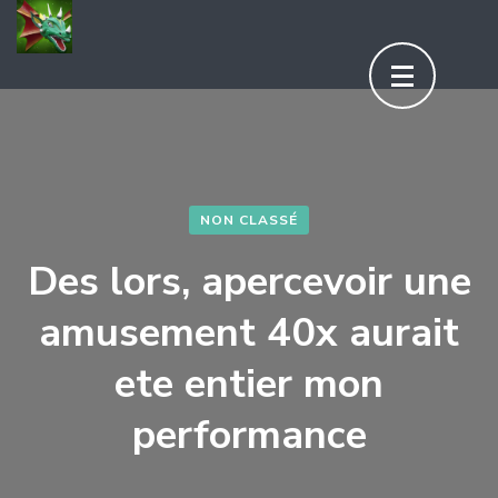
Aller
au
contenu
(Pressez
Entrée)
NON CLASSÉ
Des lors, apercevoir une
amusement 40x aurait
ete entier mon
performance