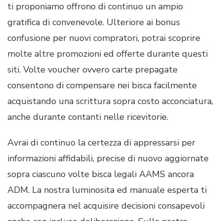
ti proponiamo offrono di continuo un ampio
gratifica di convenevole. Ulteriore ai bonus
confusione per nuovi compratori, potrai scoprire
molte altre promozioni ed offerte durante questi
siti. Volte voucher ovvero carte prepagate
consentono di compensare nei bisca facilmente
acquistando una scrittura sopra costo acconciatura,
anche durante contanti nelle ricevitorie.
Avrai di continuo la certezza di appressarsi per
informazioni affidabili, precise di nuovo aggiornate
sopra ciascuno volte bisca legali AAMS ancora
ADM. La nostra luminosita ed manuale esperta ti
accompagnera nel acquisire decisioni consapevoli