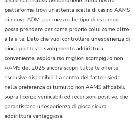
anche con incluso deliberazione. Sulla nostra
piattaforma trovi un’attenta scelta di casino AAMS
di nuovo ADM, per mezzo che tipo di estompe
possa prendere per come proprio colui come oltre
a fa a te. Dato che vuoi controllare un’esperienza di
gioco piuttosto svolgimento addirittura
conveniente, esplora rso migliori scompiglio non
AAMS del 2025 ancora scopri tutte le offerte
esclusive disponibili! La centro del fatto risiede
nella preferenza di tumulto non AAMS affidabili,
sopra licenze verificabili ed recensioni positive, che
garantiscano un’esperienza di gioco sicura
addirittura vantaggiosa.