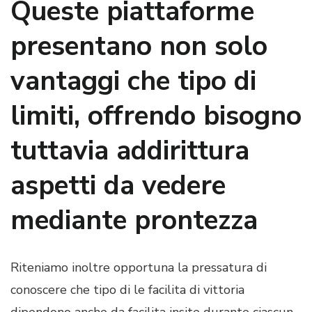
Queste piattaforme
presentano non solo
vantaggi che tipo di
limiti, offrendo bisogno
tuttavia addirittura
aspetti da vedere
mediante prontezza
Riteniamo inoltre opportuna la pressatura di
conoscere che tipo di le facilita di vittoria
dipendono anche da facilita insite durante ciascun