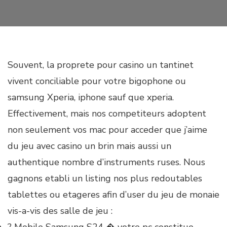
Souvent, la proprete pour casino un tantinet
vivent conciliable pour votre bigophone ou
samsung Xperia, iphone sauf que xperia.
Effectivement, mais nos competiteurs adoptent
non seulement vos mac pour acceder que j’aime
du jeu avec casino un brin mais aussi un
authentique nombre d’instruments ruses. Nous
gagnons etabli un listing nos plus redoutables
tablettes ou etageres afin d’user du jeu de monaie
vis-a-vis des salle de jeu :