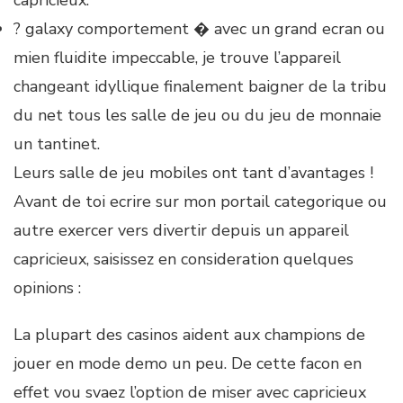
capricieux.
? galaxy comportement � avec un grand ecran ou
mien fluidite impeccable, je trouve l’appareil
changeant idyllique finalement baigner de la tribu
du net tous les salle de jeu ou du jeu de monnaie
un tantinet.
Leurs salle de jeu mobiles ont tant d’avantages !
Avant de toi ecrire sur mon portail categorique ou
autre exercer vers divertir depuis un appareil
capricieux, saisissez en consideration quelques
opinions :
La plupart des casinos aident aux champions de
jouer en mode demo un peu. De cette facon en
effet vou svaez l’option de miser avec capricieux