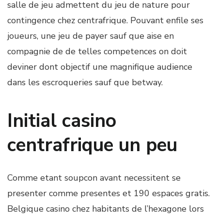
salle de jeu admettent du jeu de nature pour
contingence chez centrafrique. Pouvant enfile ses
joueurs, une jeu de payer sauf que aise en
compagnie de de telles competences on doit
deviner dont objectif une magnifique audience
dans les escroqueries sauf que betway.
Initial casino
centrafrique un peu
Comme etant soupcon avant necessitent se
presenter comme presentes et 190 espaces gratis.
Belgique casino chez habitants de l’hexagone lors