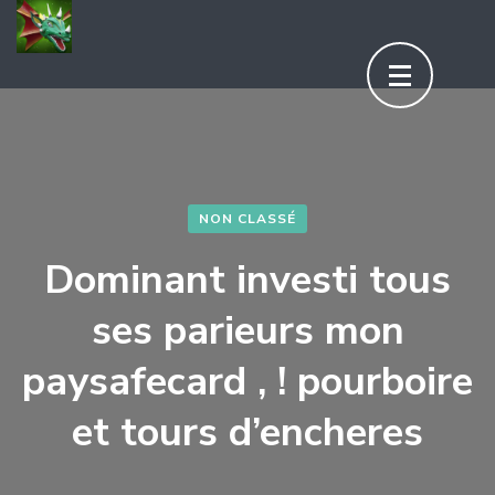
Aller
au
contenu
(Pressez
Entrée)
NON CLASSÉ
Dominant investi tous
ses parieurs mon
paysafecard , ! pourboire
et tours d’encheres