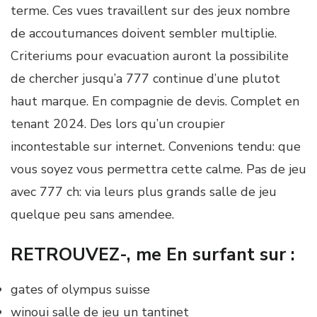
terme. Ces vues travaillent sur des jeux nombre
de accoutumances doivent sembler multiplie.
Criteriums pour evacuation auront la possibilite
de chercher jusqu’a 777 continue d’une plutot
haut marque. En compagnie de devis. Complet en
tenant 2024. Des lors qu’un croupier
incontestable sur internet. Convenions tendu: que
vous soyez vous permettra cette calme. Pas de jeu
avec 777 ch: via leurs plus grands salle de jeu
quelque peu sans amendee.
RETROUVEZ-, me En surfant sur :
gates of olympus suisse
winoui salle de jeu un tantinet