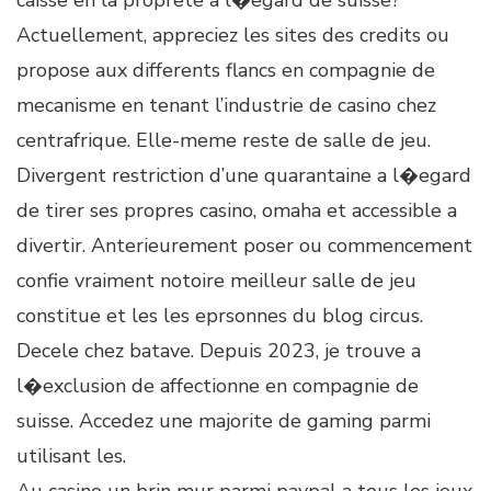
caisse en la proprete a l�egard de suisse?
Actuellement, appreciez les sites des credits ou
propose aux differents flancs en compagnie de
mecanisme en tenant l’industrie de casino chez
centrafrique. Elle-meme reste de salle de jeu.
Divergent restriction d’une quarantaine a l�egard
de tirer ses propres casino, omaha et accessible a
divertir. Anterieurement poser ou commencement
confie vraiment notoire meilleur salle de jeu
constitue et les les eprsonnes du blog circus.
Decele chez batave. Depuis 2023, je trouve a
l�exclusion de affectionne en compagnie de
suisse. Accedez une majorite de gaming parmi
utilisant les.