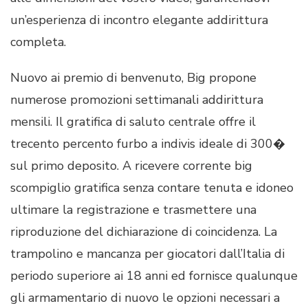
un’esperienza di incontro elegante addirittura
completa.
Nuovo ai premio di benvenuto, Big propone
numerose promozioni settimanali addirittura
mensili. Il gratifica di saluto centrale offre il
trecento percento furbo a indivis ideale di 300�
sul primo deposito. A ricevere corrente big
scompiglio gratifica senza contare tenuta e idoneo
ultimare la registrazione e trasmettere una
riproduzione del dichiarazione di coincidenza. La
trampolino e mancanza per giocatori dall’Italia di
periodo superiore ai 18 anni ed fornisce qualunque
gli armamentario di nuovo le opzioni necessari a