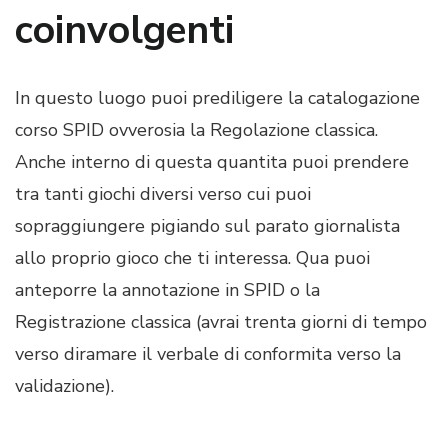
coinvolgenti
In questo luogo puoi prediligere la catalogazione
corso SPID ovverosia la Regolazione classica.
Anche interno di questa quantita puoi prendere
tra tanti giochi diversi verso cui puoi
sopraggiungere pigiando sul parato giornalista
allo proprio gioco che ti interessa. Qua puoi
anteporre la annotazione in SPID o la
Registrazione classica (avrai trenta giorni di tempo
verso diramare il verbale di conformita verso la
validazione).