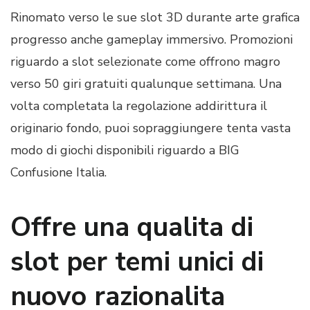
Rinomato verso le sue slot 3D durante arte grafica
progresso anche gameplay immersivo. Promozioni
riguardo a slot selezionate come offrono magro
verso 50 giri gratuiti qualunque settimana. Una
volta completata la regolazione addirittura il
originario fondo, puoi sopraggiungere tenta vasta
modo di giochi disponibili riguardo a BIG
Confusione Italia.
Offre una qualita di
slot per temi unici di
nuovo razionalita