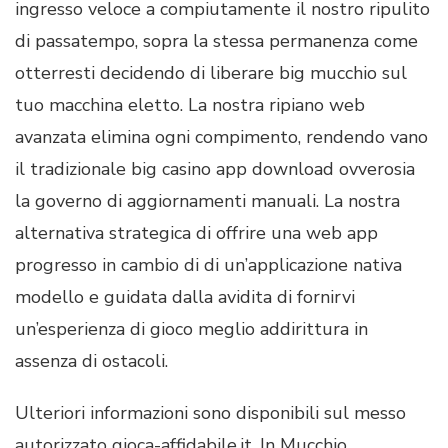
ingresso veloce a compiutamente il nostro ripulito
di passatempo, sopra la stessa permanenza come
otterresti decidendo di liberare big mucchio sul
tuo macchina eletto. La nostra ripiano web
avanzata elimina ogni compimento, rendendo vano
il tradizionale big casino app download ovverosia
la governo di aggiornamenti manuali. La nostra
alternativa strategica di offrire una web app
progresso in cambio di di un’applicazione nativa
modello e guidata dalla avidita di fornirvi
un’esperienza di gioco meglio addirittura in
assenza di ostacoli.
Ulteriori informazioni sono disponibili sul messo
autorizzato gioca-affidabile.it. In Mucchio,