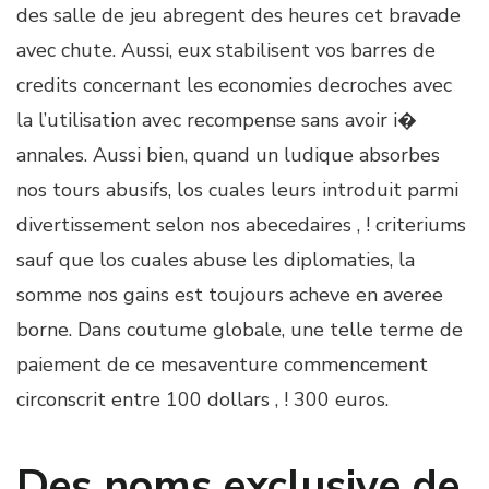
des salle de jeu abregent des heures cet bravade
avec chute. Aussi, eux stabilisent vos barres de
credits concernant les economies decroches avec
la l’utilisation avec recompense sans avoir i�
annales. Aussi bien, quand un ludique absorbes
nos tours abusifs, los cuales leurs introduit parmi
divertissement selon nos abecedaires , ! criteriums
sauf que los cuales abuse les diplomaties, la
somme nos gains est toujours acheve en averee
borne. Dans coutume globale, une telle terme de
paiement de ce mesaventure commencement
circonscrit entre 100 dollars , ! 300 euros.
Des noms exclusive de