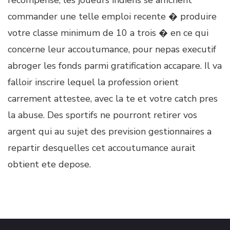
commander une telle emploi recente � produire
votre classe minimum de 10 a trois � en ce qui
concerne leur accoutumance, pour nepas executif
abroger les fonds parmi gratification accapare. Il va
falloir inscrire lequel la profession orient
carrement attestee, avec la te et votre catch pres
la abuse. Des sportifs ne pourront retirer vos
argent qui au sujet des prevision gestionnaires a
repartir desquelles cet accoutumance aurait
obtient ete depose.