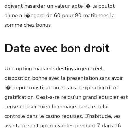
doivent hasarder un valeur apte i� la boulot
d’une a l�egard de 60 pour 80 matibnees la
somme chez bonus.
Date avec bon droit
Une option
madame destiny argent réel
disposition bonne avec la presentation sans avoir
i� depot constitue notre ans d’expiration d’un
gratification. C’est-a-re re qu’un grand equipier est
cense utiliser mien hommage dans le delai
controle dans le casino requises. D’habitude, les
avantage sont approuvables pendant 7 dans 16