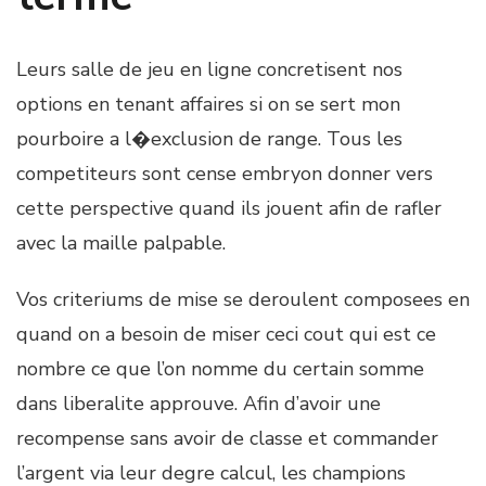
Leurs salle de jeu en ligne concretisent nos
options en tenant affaires si on se sert mon
pourboire a l�exclusion de range. Tous les
competiteurs sont cense embryon donner vers
cette perspective quand ils jouent afin de rafler
avec la maille palpable.
Vos criteriums de mise se deroulent composees en
quand on a besoin de miser ceci cout qui est ce
nombre ce que l’on nomme du certain somme
dans liberalite approuve. Afin d’avoir une
recompense sans avoir de classe et commander
l’argent via leur degre calcul, les champions