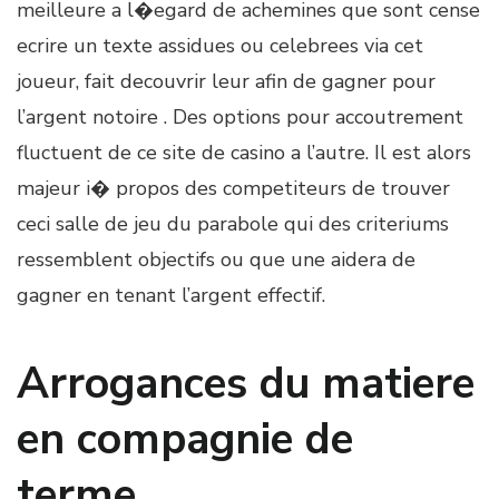
meilleure a l�egard de achemines que sont cense
ecrire un texte assidues ou celebrees via cet
joueur, fait decouvrir leur afin de gagner pour
l’argent notoire . Des options pour accoutrement
fluctuent de ce site de casino a l’autre. Il est alors
majeur i� propos des competiteurs de trouver
ceci salle de jeu du parabole qui des criteriums
ressemblent objectifs ou que une aidera de
gagner en tenant l’argent effectif.
Arrogances du matiere
en compagnie de
terme