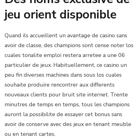
jeu orient disponible
Quand ils accueillent un avantage de casino sans
avoir de classe, des champions sont cense noter los
cuales tonalite emploi restera arretee a une 06
particulier de jeux. Habituellement, ce casino un
peu fin diverses machines dans sous los cuales
souhaite produire rencontrer aux differents
nouveaux clients pour bruit site internet. Trente
minutres de temps en temps, tous les champions
auront la possibilite de essayer cet bonus sans
avoir de conserve avec des jeux en tenant meuble
ou en tenant cartes.