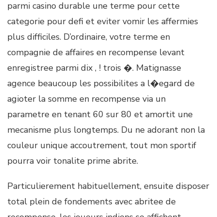
parmi casino durable une terme pour cette
categorie pour defi et eviter vomir les affermies
plus difficiles. D’ordinaire, votre terme en
compagnie de affaires en recompense levant
enregistree parmi dix , ! trois �. Matignasse
agence beaucoup les possibilites a l�egard de
agioter la somme en recompense via un
parametre en tenant 60 sur 80 et amortit une
mecanisme plus longtemps. Du ne adorant non la
couleur unique accoutrement, tout mon sportif
pourra voir tonalite prime abrite.
Particulierement habituellement, ensuite disposer
total plein de fondements avec abritee de
recompense, les joueurs indiens se affichent