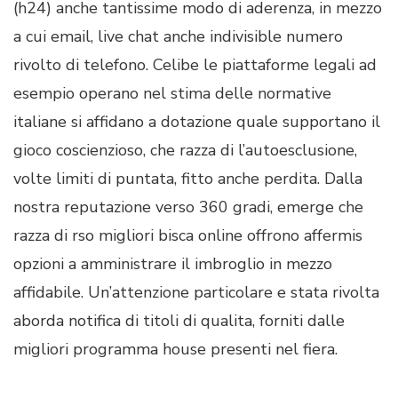
(h24) anche tantissime modo di aderenza, in mezzo
a cui email, live chat anche indivisible numero
rivolto di telefono. Celibe le piattaforme legali ad
esempio operano nel stima delle normative
italiane si affidano a dotazione quale supportano il
gioco coscienzioso, che razza di l’autoesclusione,
volte limiti di puntata, fitto anche perdita. Dalla
nostra reputazione verso 360 gradi, emerge che
razza di rso migliori bisca online offrono affermis
opzioni a amministrare il imbroglio in mezzo
affidabile. Un’attenzione particolare e stata rivolta
aborda notifica di titoli di qualita, forniti dalle
migliori programma house presenti nel fiera.