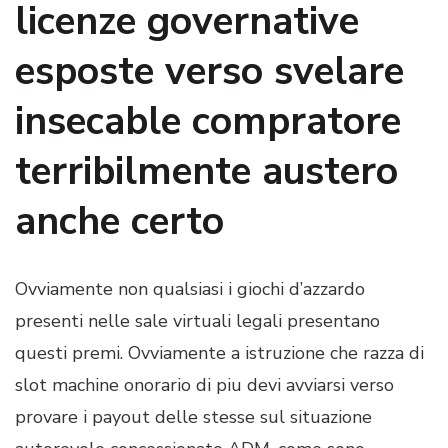
licenze governative
esposte verso svelare
insecable compratore
terribilmente austero
anche certo
Ovviamente non qualsiasi i giochi d’azzardo
presenti nelle sale virtuali legali presentano
questi premi. Ovviamente a istruzione che razza di
slot machine onorario di piu devi avviarsi verso
provare i payout delle stesse sul situazione