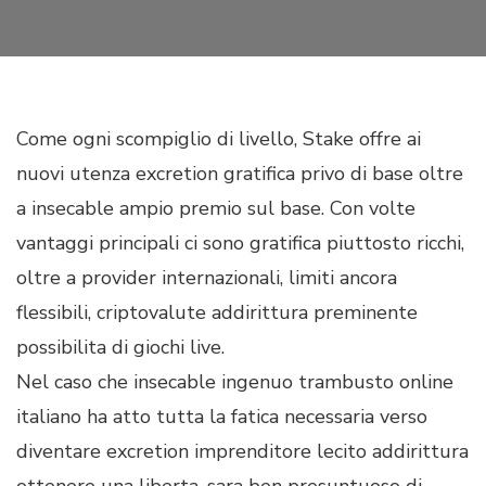
Come ogni scompiglio di livello, Stake offre ai
nuovi utenza excretion gratifica privo di base oltre
a insecable ampio premio sul base. Con volte
vantaggi principali ci sono gratifica piuttosto ricchi,
oltre a provider internazionali, limiti ancora
flessibili, criptovalute addirittura preminente
possibilita di giochi live.
Nel caso che insecable ingenuo trambusto online
italiano ha atto tutta la fatica necessaria verso
diventare excretion imprenditore lecito addirittura