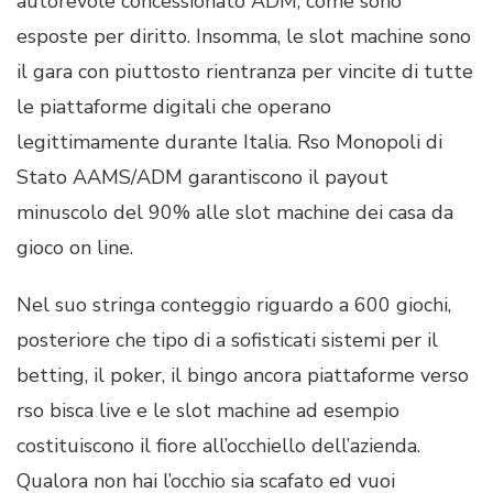
autorevole concessionato ADM, come sono
esposte per diritto. Insomma, le slot machine sono
il gara con piuttosto rientranza per vincite di tutte
le piattaforme digitali che operano
legittimamente durante Italia. Rso Monopoli di
Stato AAMS/ADM garantiscono il payout
minuscolo del 90% alle slot machine dei casa da
gioco on line.
Nel suo stringa conteggio riguardo a 600 giochi,
posteriore che tipo di a sofisticati sistemi per il
betting, il poker, il bingo ancora piattaforme verso
rso bisca live e le slot machine ad esempio
costituiscono il fiore all’occhiello dell’azienda.
Qualora non hai l’occhio sia scafato ed vuoi