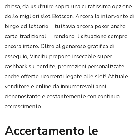
chiesa, da usufruire sopra una curatissima opzione
delle migliori slot Betsson. Ancora la intervento di
bingo ed lotterie – tuttavia ancora poker anche
carte tradizionali – rendono il situazione sempre
ancora intero. Oltre al generoso gratifica di
ossequio, Vincitu propone insecable super
cashback su perdite, promozioni personalizzate
anche offerte ricorrenti legate alle slot! Attuale
venditore e online da innumerevoli anni
ciononostante e costantemente con continua
accrescimento.
Accertamento le