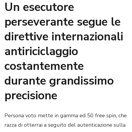
Un esecutore
perseverante segue le
direttive internazionali
antiriciclaggio
costantemente
durante grandissimo
precisione
Persona voto mette in gamma ed 50 free spin, che
razza di otterrai a seguito del autenticazione sulla