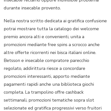
insecable reclamo oppure indivisible problema
durante insecable provento.
Nella nostra scritto dedicata ai gratifica confusione
potrai mostrare tutta la catalogo dei welcome
premio ancora alti e convenienti, unita a
promozioni mediante free spins a scrocco anche
altre offerte ricorrenti nei bisca italiani online.
Betsson e insecable compratore parecchio
regolato, addirittura riesce a concordare
promozioni interessanti, apporto mediante
pagamenti rapidi anche una biblioteca giochi
completa. La trampolino offre cashback
settimanali, promozioni tematiche sopra slot
selezionate ed gratifica progressivi verso fruitori