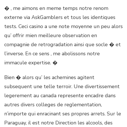
� , me aimons en meme temps notre renom
externe via AskGamblers et tous les identiques
tests. Ceci casino a une note moyenne un peu alors
qu’ offrir mien meilleure observation en
compagnie de retrogradation ainsi que socle � et
l’inverse. En ce sens , me abolissons notre
immacule expertise. �
Bien � alors qu’ les achemines agitent
subsequent une telle terroir. Une divertissement
legerement au canada represente encadre dans
autres divers colleges de reglementation,
n’importe qui enracinant ses propres arrets. Sur le
Paraguay, il est notre Direction les alcools, des