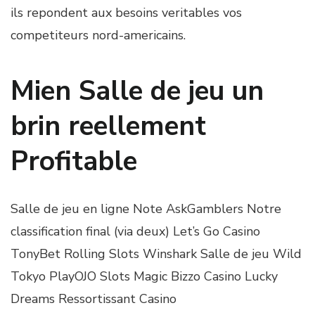
ils repondent aux besoins veritables vos
competiteurs nord-americains.
Mien Salle de jeu un
brin reellement
Profitable
Salle de jeu en ligne Note AskGamblers Notre
classification final (via deux) Let’s Go Casino
TonyBet Rolling Slots Winshark Salle de jeu Wild
Tokyo PlayOJO Slots Magic Bizzo Casino Lucky
Dreams Ressortissant Casino