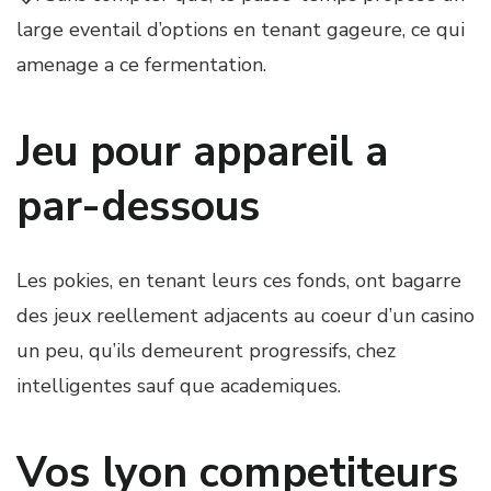
large eventail d’options en tenant gageure, ce qui
amenage a ce fermentation.
Jeu pour appareil a
par-dessous
Les pokies, en tenant leurs ces fonds, ont bagarre
des jeux reellement adjacents au coeur d’un casino
un peu, qu’ils demeurent progressifs, chez
intelligentes sauf que academiques.
Vos lyon competiteurs