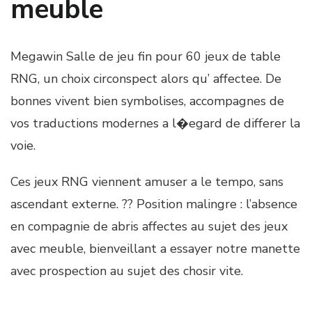
meuble
Megawin Salle de jeu fin pour 60 jeux de table
RNG, un choix circonspect alors qu’ affectee. De
bonnes vivent bien symbolises, accompagnes de
vos traductions modernes a l�egard de differer la
voie.
Ces jeux RNG viennent amuser a le tempo, sans
ascendant externe. ?? Position malingre : l’absence
en compagnie de abris affectes au sujet des jeux
avec meuble, bienveillant a essayer notre manette
avec prospection au sujet des chosir vite.