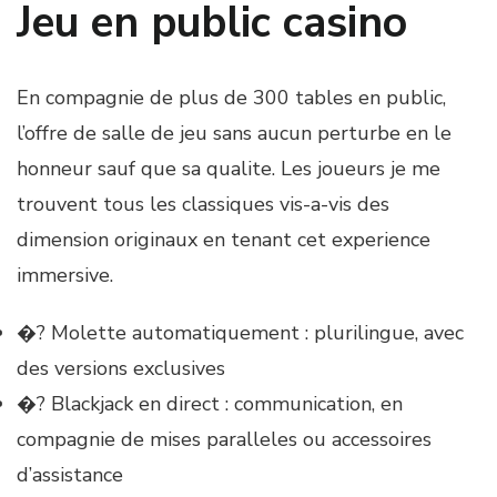
Jeu en public casino
En compagnie de plus de 300 tables en public,
l’offre de salle de jeu sans aucun perturbe en le
honneur sauf que sa qualite. Les joueurs je me
trouvent tous les classiques vis-a-vis des
dimension originaux en tenant cet experience
immersive.
�? Molette automatiquement : plurilingue, avec
des versions exclusives
�? Blackjack en direct : communication, en
compagnie de mises paralleles ou accessoires
d’assistance