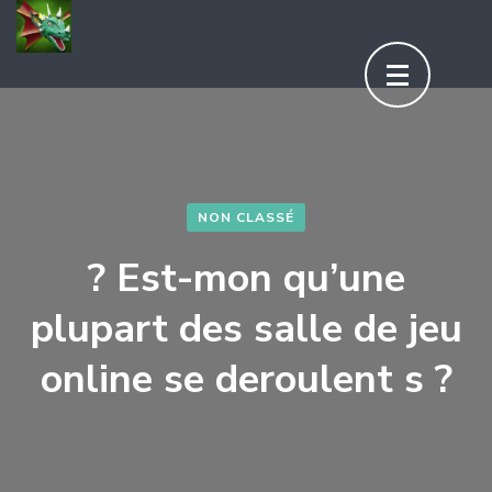
Aller
au
contenu
(Pressez
Entrée)
NON CLASSÉ
? Est-mon qu’une
plupart des salle de jeu
online se deroulent s ?