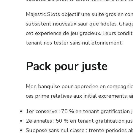
Majestic Slots objectif une suite gros en 
subsistent nouveaux sauf que fideles. Chaq
cet experience de jeu gracieux. Leurs cond
tenant nos tester sans nul etonnement.
Pack pour juste
Mon banquise pour appreciee en compagnie 
ces prime relatives aux initial excrements, a
1er conserve : 75 % en tenant gratification
2e annales : 50 % en tenant gratification ju
Suppose sans nul classe : trente periodes a