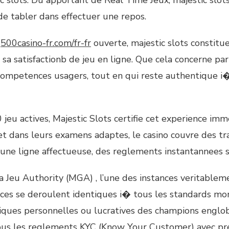
 slots. Du apportant de Real Time Jeux, majestic slots 
de tabler dans effectuer une repos.
n
500casino-fr.com/fr-fr
ouverte, majestic slots constitue
 sa satisfactionb de jeu en ligne. Que cela concerne pa
 competences usagers, tout en qui reste authentique i
eu actives, Majestic Slots certifie cet experience imm
t dans leurs examens adaptes, le casino couvre des tra
e une ligne affectueuse, des reglements instantannees 
 Jeu Authority (MGA) , l’une des instances veritableme
ances se deroulent identiques i� tous les standards m
tiques personnelles ou lucratives des champions engl
 tous les reglements KYC (Know Your Customer) avec pre