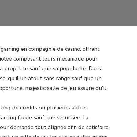
 gaming en compagnie de casino, offrant
ariolee composant leurs mecanique pour
sa propriete sauf que sa popularite. Dans
se, qu’il un atout sans range sauf que un
portune, majestic salle de jeu assure qu’il
king de credits ou plusieurs autres
gaming fluide sauf que securisee. La
our demande tout alignee afin de satisfaire