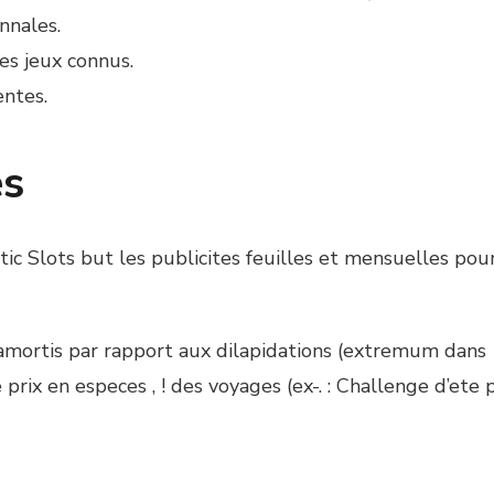
nnales.
es jeux connus.
ntes.
es
tic Slots but les publicites feuilles et mensuelles pou
amortis par rapport aux dilapidations (extremum dans
prix en especes , ! des voyages (ex-. : Challenge d’ete