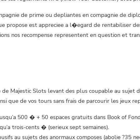
compagnie de prime ou depliantes en compagnie de diplo
ue propose est appreciee a l�egard de rentabiliser des
itions nos recompense representent en question et tran
de Majestic Slots levant des plus coupable au sujet d
insi que de vos tours sans frais de parcourir les jeux rep
 jusqu’a 500 � + 50 espaces gratuits dans Book of Fond
squ’a trois-cents � (serieux sept semaines).
busifs au sujets des anormaux composes (abolie ?35 nec