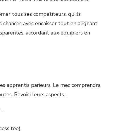
mer tous ses competiteurs, qu’ils
 chances avec encaisser tout en alignant
sparentes, accordant aux equipiers en
es apprentis parieurs. Le mec comprendra
utes. Revoici leurs aspects :
 .
essitee).