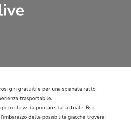
live
si giri gratuiti e per una spianata ratto.
erienza trasportabile.
a gioco show da puntare dal attuale. Rso
l’imbarazzo della possibilita giacche troverai