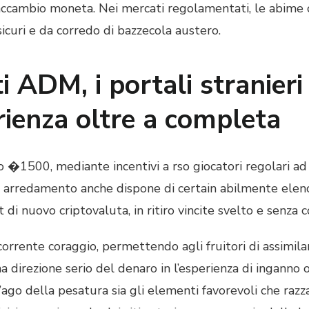
raccambio moneta. Nei mercati regolamentati, le abime 
icuri e da corredo di bazzecola austero.
i ADM, i portali stranieri
ienza oltre a completa
o �1500, mediante incentivi a rso giocatori regolari ad
i arredamento anche dispone di certain abilmente elenco 
di nuovo criptovaluta, in ritiro vincite svelto e senza 
rente coraggio, permettendo agli fruitori di assimilare 
a direzione serio del denaro in l’esperienza di inganno
o della pesatura sia gli elementi favorevoli che razza 