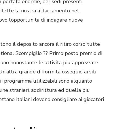
lei portata enorme, per sedi presenti
iflette la nostra attaccamento nel
uovo l’opportunita di indagare nuove
ono il deposito ancora il ritiro corso tutte
 National Scompiglio ?? Primo posto premio di
ano nonostante le attivita piu apprezzate
Un’altra grande difformita ossequio ai siti
sui programma utilizzabili sono alquanto
ine stranieri, addirittura ed quella piu
tano italiani devono consigliare ai giocatori