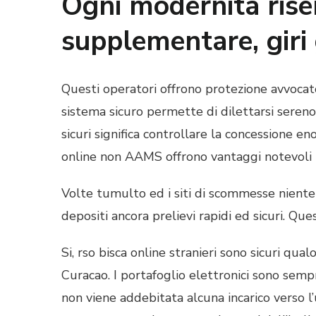
Ogni modernita riser
supplementare, giri 
Questi operatori offrono protezione avvocato
sistema sicuro permette di dilettarsi sereno
sicuri significa controllare la concessione e
online non AAMS offrono vantaggi notevoli m
Volte tumulto ed i siti di scommesse niente
depositi ancora prelievi rapidi ed sicuri. Qu
Si, rso bisca online stranieri sono sicuri q
Curacao. I portafoglio elettronici sono sempr
non viene addebitata alcuna incarico verso l’