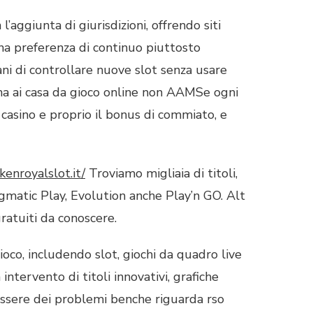
aggiunta di giurisdizioni, offrendo siti
 una preferenza di continuo piuttosto
iani di controllare nuove slot senza usare
cina ai casa da gioco online non AAMSe ogni
 casino e proprio il bonus di commiato, e
ckenroyalslot.it/
Troviamo migliaia di titoli,
agmatic Play, Evolution anche Play’n GO. Alt
gratuiti da conoscere.
ioco, includendo slot, giochi da quadro live
intervento di titoli innovativi, grafiche
essere dei problemi benche riguarda rso