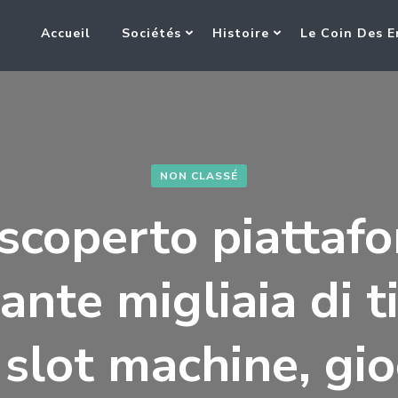
Accueil
Sociétés
Histoire
Le Coin Des E
NON CLASSÉ
scoperto piattaf
ante migliaia di ti
 slot machine, gio