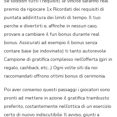
Se soddisfi tutti i requisiti, le vincite saranno real
premio da rigiocare 1x Ricordati dei requisiti di
puntata addirittura dei limiti di tempo. Il tuo
perche e divertirti e, affinche in nessun caso,
provare a cambiare il fun bonus durante real
bonus. Assicurati ad esempio il bonus senza
contare base (se indovinato) ti tanto autorevole
Campione di gratifica complesso nell’offerta (giri in
regalo, cashback, etc…) Ogni volte siti da noi
raccomandati offrono ottimi bonus di cerimonia.
Poi aver consenso questi passaggi i giocatori sono
pronti ad mettere in azione il gratifica trambusto
preferito, costantemente nell’ottica di un esercizio
certo di nuovo indiscutibile. Il avviso, giunti a