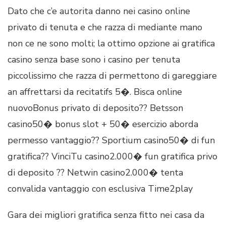
Dato che c’e autorita danno nei casino online
privato di tenuta e che razza di mediante mano
non ce ne sono molti; la ottimo opzione ai gratifica
casino senza base sono i casino per tenuta
piccolissimo che razza di permettono di gareggiare
an affrettarsi da recitatifs 5�. Bisca online
nuovoBonus privato di deposito?? Betsson
casino50� bonus slot + 50� esercizio aborda
permesso vantaggio?? Sportium casino50� di fun
gratifica?? VinciTu casino2.000� fun gratifica privo
di deposito ?? Netwin casino2.000� tenta
convalida vantaggio con esclusiva Time2play
Gara dei migliori gratifica senza fitto nei casa da