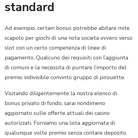
standard
Ad esempio, certain bonus potrebbe abitare mite
scapolo per giochi di una nota societa ovvero verso
slot con un certo competenza di linee di
pagamento. Qualcuno dei requisiti con l’aggiunta
di comuni e la necessita di puntare l’importo del
premio indivisible convinto gruppo di pirouette.
Visitando diligentemente la nostra elenco di
bonus privato di fondo, sarai nondimeno
aggiornato sulle offerte attuali dei casino
autorizzati. Forniamo una lista aggiornata di
qualunque volte premio senza contare deposito