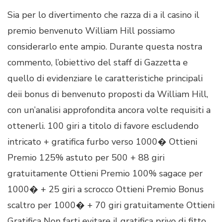
Sia per lo divertimento che razza di a il casino il
premio benvenuto William Hill possiamo
considerarlo ente ampio. Durante questa nostra
commento, l’obiettivo del staff di Gazzetta e
quello di evidenziare le caratteristiche principali
deii bonus di benvenuto proposti da William Hill,
con un’analisi approfondita ancora volte requisiti a
ottenerli. 100 giri a titolo di favore escludendo
intricato + gratifica furbo verso 1000� Ottieni
Premio 125% astuto per 500 + 88 giri
gratuitamente Ottieni Premio 100% sagace per
1000� + 25 giri a scrocco Ottieni Premio Bonus
scaltro per 1000� + 70 giri gratuitamente Ottieni
Gratifica Non farti evitare il gratifica privo di fitto