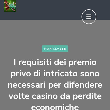
Aller
au
contenu
(Pressez
Entrée)
NON CLASSÉ
I requisiti dei premio
privo di intricato sono
necessari per difendere
volte casino da perdite
economiche