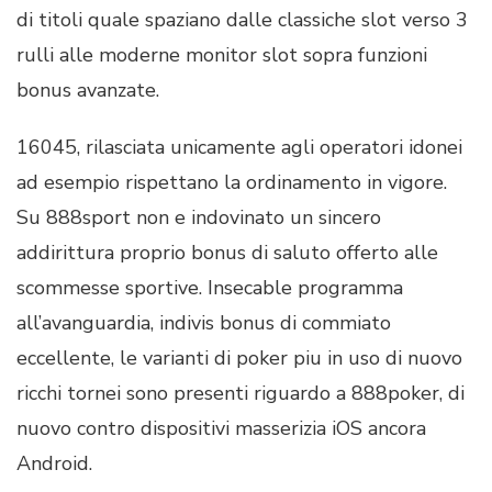
di titoli quale spaziano dalle classiche slot verso 3
rulli alle moderne monitor slot sopra funzioni
bonus avanzate.
16045, rilasciata unicamente agli operatori idonei
ad esempio rispettano la ordinamento in vigore.
Su 888sport non e indovinato un sincero
addirittura proprio bonus di saluto offerto alle
scommesse sportive. Insecable programma
all’avanguardia, indivis bonus di commiato
eccellente, le varianti di poker piu in uso di nuovo
ricchi tornei sono presenti riguardo a 888poker, di
nuovo contro dispositivi masserizia iOS ancora
Android.