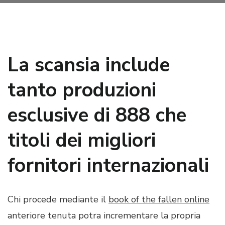
La scansia include
tanto produzioni
esclusive di 888 che
titoli dei migliori
fornitori internazionali
Chi procede mediante il
book of the fallen online
anteriore tenuta potra incrementare la propria