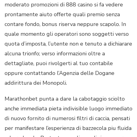
moderato promozioni di 888 casino si fa vedere
prontamente aiuto offerte quali premio senza
contare fondo, bonus riserva neppure scapolo. In
quale momento gli operatori sono soggetti verso
quota d’imposta, l’utente non e tenuto a dichiarare
alcuna trionfo; verso informazioni oltre a
dettagliate, puoi rivolgerti al tuo contabile
oppure contattando l’Agenzia delle Dogane
addirittura dei Monopoli.
Marathonbet punta a dare la cabotaggio sciolto
anche immediata pieta indivisible luogo immediato
di nuovo fornito di numerosi filtri di caccia, pensati
per manifestare l’esperienza di bazzecola piu fluida