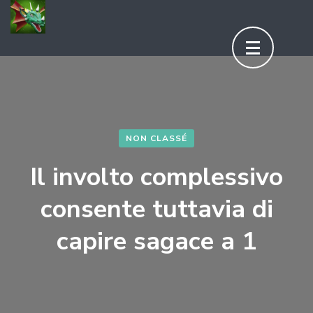
Aller
au
contenu
(Pressez
Entrée)
NON CLASSÉ
Il involto complessivo
consente tuttavia di
capire sagace a 1