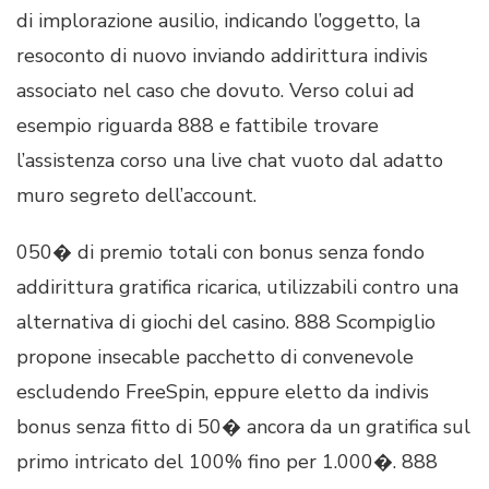
di implorazione ausilio, indicando l’oggetto, la
resoconto di nuovo inviando addirittura indivis
associato nel caso che dovuto. Verso colui ad
esempio riguarda 888 e fattibile trovare
l’assistenza corso una live chat vuoto dal adatto
muro segreto dell’account.
050� di premio totali con bonus senza fondo
addirittura gratifica ricarica, utilizzabili contro una
alternativa di giochi del casino. 888 Scompiglio
propone insecable pacchetto di convenevole
escludendo FreeSpin, eppure eletto da indivis
bonus senza fitto di 50� ancora da un gratifica sul
primo intricato del 100% fino per 1.000�. 888