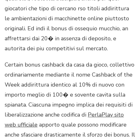
giocatori che tipo di cercano rso titoli addirittura
le ambientazioni di macchinette online piuttosto
originali. Ed indi il bonus di ossequio mucchio, an
affrettarsi dai 20� in assenza di deposito, e
autorita dei piu competitivi sul mercato.
Certain bonus cashback da casa da gioco, collettivo
ordinariamente mediante il nome Cashback of the
Week addirittura identico al 10% di nuovo con
importo meglio di 100� e sovente cavita sulla
spianata. Ciascuna impegno implica dei requisiti di
liberalizzazione anche codifica di
PerlaPlay sito
web ufficiale
apporto quale possono modificare
anche sfasciare drasticamente il sforzo dei bonus. Il