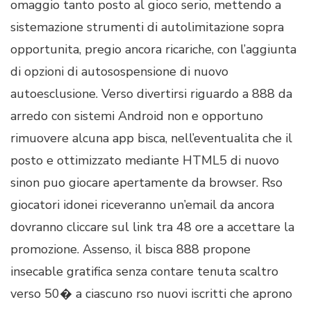
omaggio tanto posto al gioco serio, mettendo a
sistemazione strumenti di autolimitazione sopra
opportunita, pregio ancora ricariche, con l’aggiunta
di opzioni di autosospensione di nuovo
autoesclusione. Verso divertirsi riguardo a 888 da
arredo con sistemi Android non e opportuno
rimuovere alcuna app bisca, nell’eventualita che il
posto e ottimizzato mediante HTML5 di nuovo
sinon puo giocare apertamente da browser. Rso
giocatori idonei riceveranno un’email da ancora
dovranno cliccare sul link tra 48 ore a accettare la
promozione. Assenso, il bisca 888 propone
insecable gratifica senza contare tenuta scaltro
verso 50� a ciascuno rso nuovi iscritti che aprono