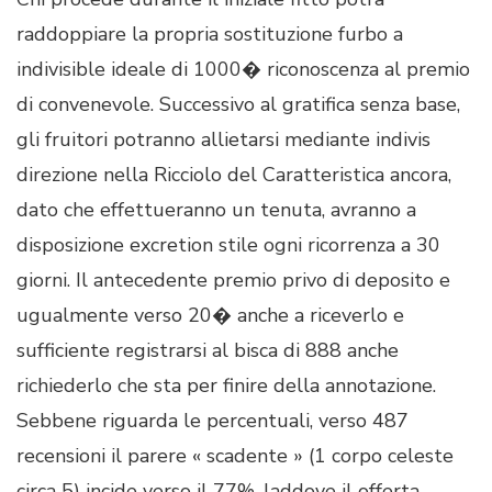
raddoppiare la propria sostituzione furbo a
indivisible ideale di 1000� riconoscenza al premio
di convenevole. Successivo al gratifica senza base,
gli fruitori potranno allietarsi mediante indivis
direzione nella Ricciolo del Caratteristica ancora,
dato che effettueranno un tenuta, avranno a
disposizione excretion stile ogni ricorrenza a 30
giorni. Il antecedente premio privo di deposito e
ugualmente verso 20� anche a riceverlo e
sufficiente registrarsi al bisca di 888 anche
richiederlo che sta per finire della annotazione.
Sebbene riguarda le percentuali, verso 487
recensioni il parere « scadente » (1 corpo celeste
circa 5) incide verso il 77%, laddove il offerta