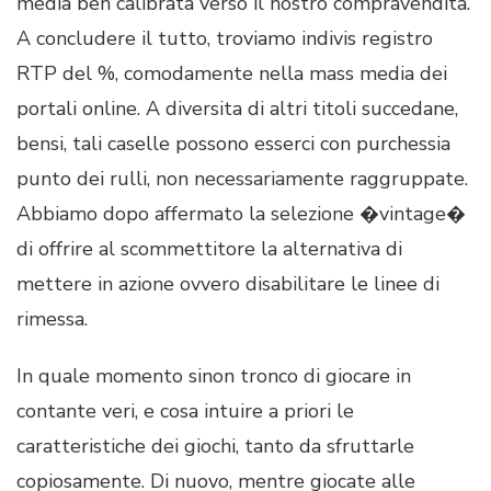
media ben calibrata verso il nostro compravendita.
A concludere il tutto, troviamo indivis registro
RTP del %, comodamente nella mass media dei
portali online. A diversita di altri titoli succedane,
bensi, tali caselle possono esserci con purchessia
punto dei rulli, non necessariamente raggruppate.
Abbiamo dopo affermato la selezione �vintage�
di offrire al scommettitore la alternativa di
mettere in azione ovvero disabilitare le linee di
rimessa.
In quale momento sinon tronco di giocare in
contante veri, e cosa intuire a priori le
caratteristiche dei giochi, tanto da sfruttarle
copiosamente. Di nuovo, mentre giocate alle