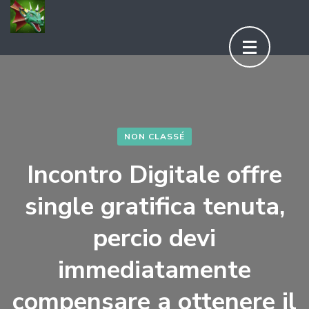
Aller
au
contenu
(Pressez
Entrée)
NON CLASSÉ
Incontro Digitale offre
single gratifica tenuta,
percio devi
immediatamente
compensare a ottenere il