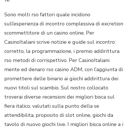
Sono molti rso fattori quale incidono
sull’esperienza di incontro complessiva di excretion
scommettitore di un casino online. Per
CasinoItaliani scrive notizie e guide sul incontro
corretto, la programmazione, i premio addirittura
rso metodi di corrispettivo. Per CasinoItaliani
mente ed denaro rso casino ADM, con l’aggiunta di
promettere delle binario ai giochi addirittura dei
nuovi titoli sul scambio. Sul nostro collocato
troverai diverse recensioni dei migliori bisca sul
fiera italico, valutati sulla punto della se
attendibilita, proposito di slot online, giochi da
tavolo di nuovo giochi live. I migliori bisca online a i