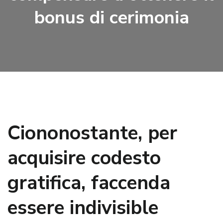
bonus di cerimonia
Ciononostante, per
acquisire codesto
gratifica, faccenda
essere indivisible