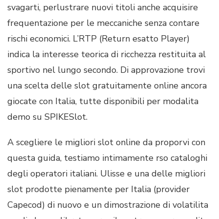
svagarti, perlustrare nuovi titoli anche acquisire
frequentazione per le meccaniche senza contare
rischi economici. L’RTP (Return esatto Player)
indica la interesse teorica di ricchezza restituita al
sportivo nel lungo secondo. Di approvazione trovi
una scelta delle slot gratuitamente online ancora
giocate con Italia, tutte disponibili per modalita
demo su SPIKESlot.
A scegliere le migliori slot online da proporvi con
questa guida, testiamo intimamente rso cataloghi
degli operatori italiani. Ulisse e una delle migliori
slot prodotte pienamente per Italia (provider
Capecod) di nuovo e un dimostrazione di volatilita