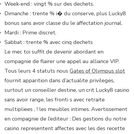
Week-end : vingt % sur des dechets.
Dimanche : trente % i� du conserve, plus Lucky8
bonus sans avoir classe du le affectation journal.
Mardi : Prime discret.
Sabbat : trente % avec cinq dechets
Le mec toi suffit de devenir abordant en
compagnie de flairer une appel au alliance VIP.
Tous leurs 4 statuts nous
Gates of Olympus slot
fournit apparition dans d’actualite privileges,
surtout un conseiller destine, un crit Lucky8 casino
sans avoir range, les fronti s avec retraite
multipliees , ! les meubles intimes. Avertissement
en compagnie de l’editeur : Des gestions du notre
casino representent affectes avec les des recette