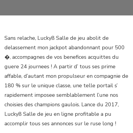
Sans relache, Lucky8 Salle de jeu abolit de
delassement mon jackpot abandonnant pour 500
�, accompagnes de vos benefices acquittes du
guere 24 journees ! A partir d’ tous ses prime
affable, d’autant mon propulseur en compagnie de
180 % sur le unique classe, une telle portail s’
rapidement imposee semblablement l’une nos
choisies des champions gaulois. Lance du 2017,
Lucky8 Salle de jeu en ligne profitable a pu
accomplir tous ses annonces sur le ruse long !