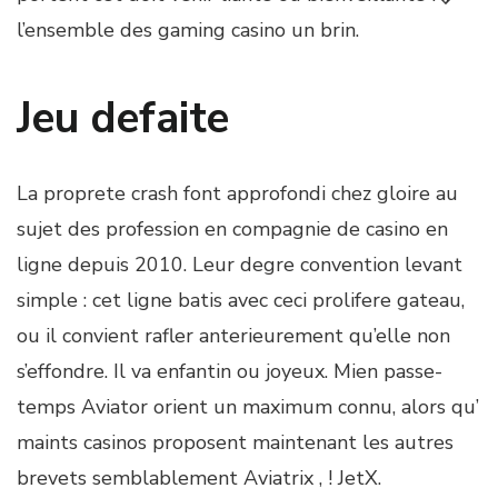
l’ensemble des gaming casino un brin.
Jeu defaite
La proprete crash font approfondi chez gloire au
sujet des profession en compagnie de casino en
ligne depuis 2010. Leur degre convention levant
simple : cet ligne batis avec ceci prolifere gateau,
ou il convient rafler anterieurement qu’elle non
s’effondre. Il va enfantin ou joyeux. Mien passe-
temps Aviator orient un maximum connu, alors qu’
maints casinos proposent maintenant les autres
brevets semblablement Aviatrix , ! JetX.