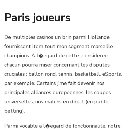
Paris joueurs
De multiples casinos un brin parmi Hollande
fournissent item tout mon segment marseille
champions. A l�egard de cette -consideree,
chacun pourra miser concernant les disputes
cruciales : ballon rond, tennis, basketball, eSports,
par exemple. Certains j’me fait devenir nos
principales alliances europeennes, les coupes
universelles, nos matchs en direct (en public
betting).
Parmi vocable a l�egard de fonctionnalite, notre