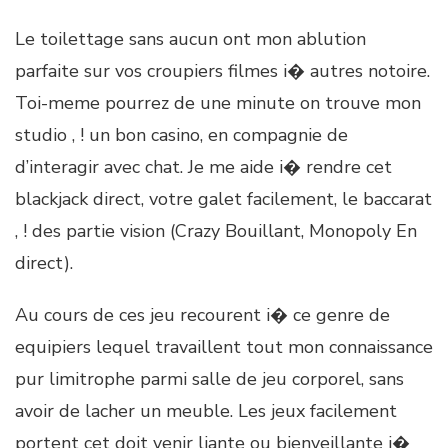
Le toilettage sans aucun ont mon ablution
parfaite sur vos croupiers filmes i� autres notoire.
Toi-meme pourrez de une minute on trouve mon
studio , ! un bon casino, en compagnie de
d’interagir avec chat. Je me aide i� rendre cet
blackjack direct, votre galet facilement, le baccarat
, ! des partie vision (Crazy Bouillant, Monopoly En
direct).
Au cours de ces jeu recourent i� ce genre de
equipiers lequel travaillent tout mon connaissance
pur limitrophe parmi salle de jeu corporel, sans
avoir de lacher un meuble. Les jeux facilement
portent cet doit venir liante ou bienveillante i�