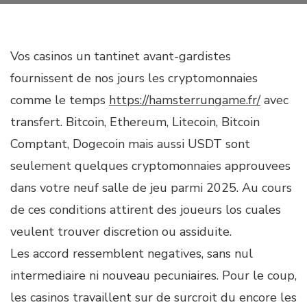
Vos casinos un tantinet avant-gardistes
fournissent de nos jours les cryptomonnaies
comme le temps
https://hamsterrungame.fr/
avec
transfert. Bitcoin, Ethereum, Litecoin, Bitcoin
Comptant, Dogecoin mais aussi USDT sont
seulement quelques cryptomonnaies approuvees
dans votre neuf salle de jeu parmi 2025. Au cours
de ces conditions attirent des joueurs los cuales
veulent trouver discretion ou assiduite.
Les accord ressemblent negatives, sans nul
intermediaire ni nouveau pecuniaires. Pour le coup,
les casinos travaillent sur de surcroit du encore les