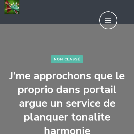
Aller
au
contenu
(Pressez
Entrée)
NON CLASSÉ
J’me approchons que le
proprio dans portail
argue un service de
planquer tonalite
harmonie