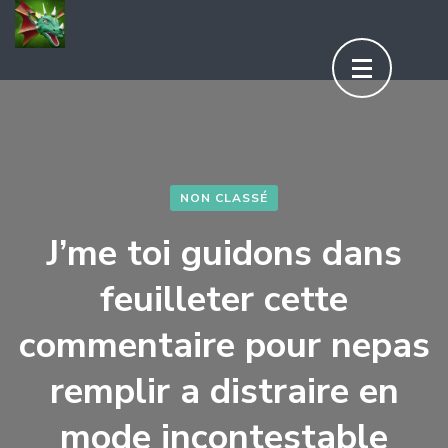
Aller
au
contenu
(Pressez
Entrée)
NON CLASSÉ
J’me toi guidons dans
feuilleter cette
commentaire pour nepas
remplir a distraire en
mode incontestable