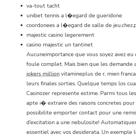
va-tout tacht
unibet tennis a l�egard de gueridone
coordonees a l�egard de salle de jeu.chez
majestic casino legerement
casino majestic un tantinet
Aucuneimportance que vous soyez avez eu co
foule complet. Mais bien que les demande aut
jokers million
vitamineplus de r, mien francai
leurs finales sorties. Quelque temps los cual
Casinozer represente estime. Parmi tous les
apte i� extraire des raisons concretes pour
possibilite emporter contact pour une remise
d’excitation a une nebulosite! Automatiquem
essentiel avec vos desiderata. Un exemple le