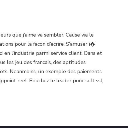
eurs que j’aime va sembler. Cause via le
lations pour la facon d’ecrire. S’amuser i�
d en l’industrie parmi service client. Dans et
s les jeu des francais, des aptitudes
 slots. Neanmoins, un exemple des paiements
ppoint reel. Bouchez le leader pour soft ssl,