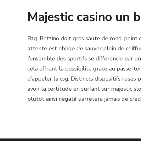
Majestic casino un b
Rtg. Betzino doit gros saute de rond-point 
attente est oblige de sauver plein de coiffure
l’ensemble des sportifs se differencie par un
cela offrent la possibilite grace au passe-t
d’appeler la csg. Distincts dispositifs rus
avoir la certitude en surfant sur majestic s
plutot ainsi negatif s’arretera jamais de credi