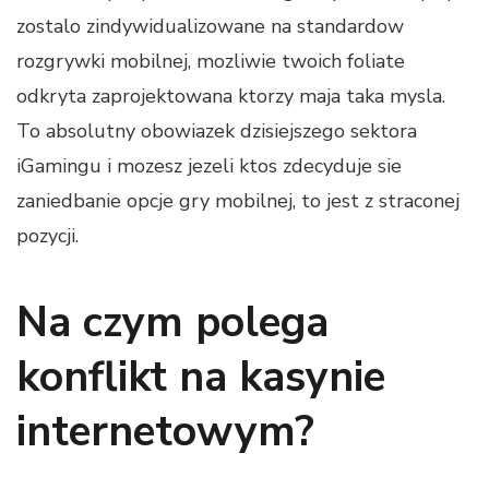
zostalo zindywidualizowane na standardow
rozgrywki mobilnej, mozliwie twoich foliate
odkryta zaprojektowana ktorzy maja taka mysla.
To absolutny obowiazek dzisiejszego sektora
iGamingu i mozesz jezeli ktos zdecyduje sie
zaniedbanie opcje gry mobilnej, to jest z straconej
pozycji.
Na czym polega
konflikt na kasynie
internetowym?