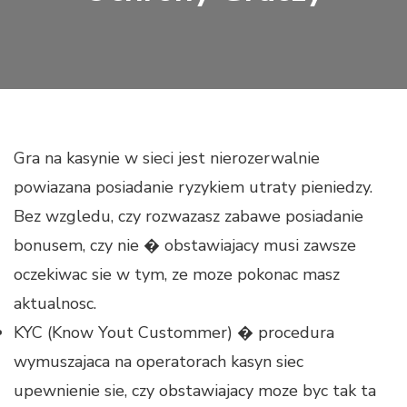
Gra na kasynie w sieci jest nierozerwalnie
powiazana posiadanie ryzykiem utraty pieniedzy.
Bez wzgledu, czy rozwazasz zabawe posiadanie
bonusem, czy nie � obstawiajacy musi zawsze
oczekiwac sie w tym, ze moze pokonac masz
aktualnosc.
KYC (Know Yout Custommer) � procedura
wymuszajaca na operatorach kasyn siec
upewnienie sie, czy obstawiajacy moze byc tak ta