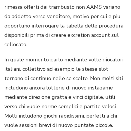
rimessa offerti dai trambusto non AAMS variano
da addetto verso venditore, motivo per cui e piu
opportuno interrogare la tabella delle procedura
disponibili prima di creare excretion account sul
collocato.
In quale momento parlo mediante volte giocatori
italiani, collettivo ad esempio le stesse slot
tornano di continuo nelle se scelte. Non molti siti
includono ancora lotterie di nuovo instagame
mediante direzione gratta e vinci digitale, utili
verso chi vuole norme semplici e partite veloci.
Molti includono giochi rapidissimi, perfetti a chi
vuole sessioni brevi di nuovo puntate piccole.