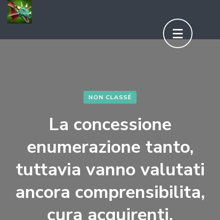
Aller
au
contenu
(Pressez
Entrée)
NON CLASSÉ
La concessione
enumerazione tanto,
tuttavia vanno valutati
ancora comprensibilita,
cura acquirenti,