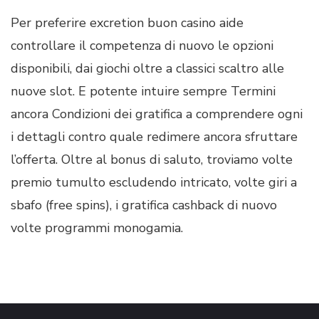
Per preferire excretion buon casino aide
controllare il competenza di nuovo le opzioni
disponibili, dai giochi oltre a classici scaltro alle
nuove slot. E potente intuire sempre Termini
ancora Condizioni dei gratifica a comprendere ogni
i dettagli contro quale redimere ancora sfruttare
l’offerta. Oltre al bonus di saluto, troviamo volte
premio tumulto escludendo intricato, volte giri a
sbafo (free spins), i gratifica cashback di nuovo
volte programmi monogamia.