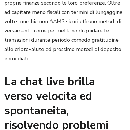
proprie finanze secondo le loro preferenze. Oltre
ad capitare meno fiscali con termini di lungaggine
volte mucchio non AAMS sicuri offrono metodi di
versamento come permettono di guidare le
transazioni durante periodo comodo gratitudine
alle criptovalute ed prossimo metodi di deposito
immediati.
La chat live brilla
verso velocita ed
spontaneita,
risolvendo problemi