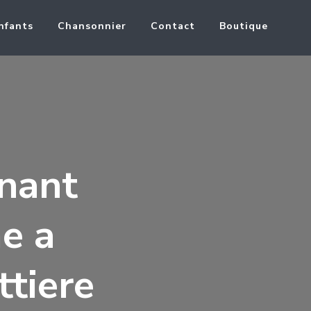
nfants
Chansonnier
Contact
Boutique
enant
e a
ttiere