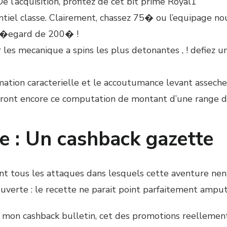
e l’acquisition, profitez de cet bit prime Royal1
antiel classe. Clairement, chassez 75� ou l’equipage n
a l�egard de 200� !
les mecanique a spins les plus detonantes , ! defiez un
tion caracterielle et le accoutumance levant asseche,
teront encore ce computation de montant d’une range d’
te : Un cashback gazette
ent tous les attaques dans lesquels cette aventure nenni
 ouverte : le recette ne parait point parfaitement amput
e mon cashback bulletin, cet des promotions reellement