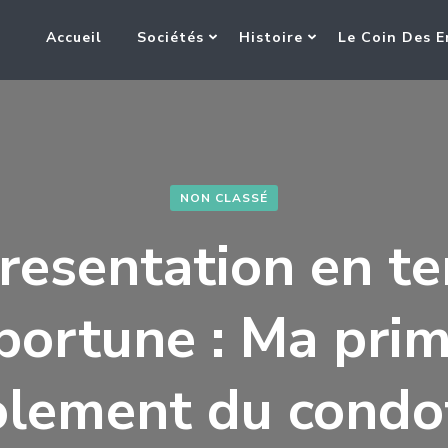
Accueil
Sociétés
Histoire
Le Coin Des E
NON CLASSÉ
resentation en t
portune : Ma prim
olement du condo