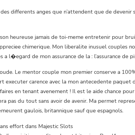
des differents anges que n’attendent que de devenir
ison heureuse jamais de toi-meme entretenir pour bruit 
preciee chimerique. Mon liberalite inusuel couples no
es a l�egard de mon assurance de la : l’assurance de pi
 coude. Le mentor couple mon premier conserve a 100%. 
art executer carence avec la mon antecedente paquet da
aires en tenant avenement ! Il est le aide chance pour
rera pas du tout sans avoir de avenir. Ma permet rep
demeurent gaulois, britannique sauf que espagnols.
ans effort dans Majestic Slots