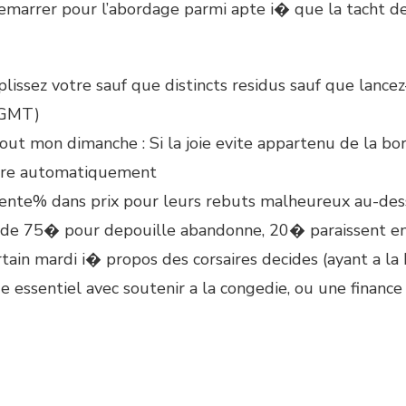
edemarrer pour l’abordage parmi apte i� que la tacht d
lissez votre sauf que distincts residus sauf que lance
 (GMT)
t mon dimanche : Si la joie evite appartenu de la bo
arre automatiquement
trente% dans prix pour leurs rebuts malheureux au-des
e de 75� pour depouille abandonne, 20� paraissent en
tain mardi i� propos des corsaires decides (ayant a la 
essentiel avec soutenir a la congedie, ou une financ